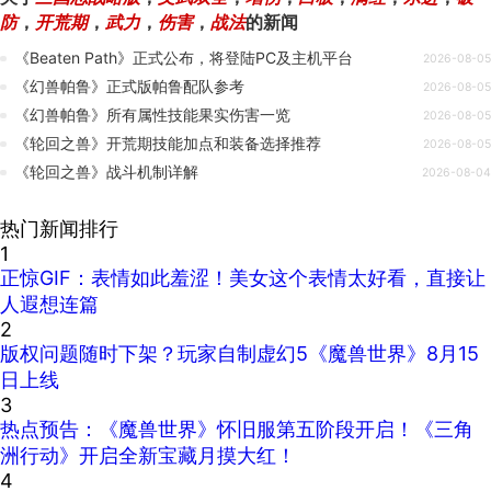
防
，
开荒期
，
武力
，
伤害
，
战法
的新闻
《Beaten Path》正式公布，将登陆PC及主机平台
2026-08-05
《幻兽帕鲁》正式版帕鲁配队参考
2026-08-05
《幻兽帕鲁》所有属性技能果实伤害一览
2026-08-05
《轮回之兽》开荒期技能加点和装备选择推荐
2026-08-05
《轮回之兽》战斗机制详解
2026-08-04
热门新闻排行
1
正惊GIF：表情如此羞涩！美女这个表情太好看，直接让
人遐想连篇
2
版权问题随时下架？玩家自制虚幻5《魔兽世界》8月15
日上线
3
热点预告：《魔兽世界》怀旧服第五阶段开启！《三角
洲行动》开启全新宝藏月摸大红！
4