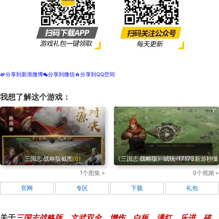
分享到新浪微博
分享到微信
分享到QQ空间
t
w
z
我想了解这个游戏：
三国志·战略版截图
(6)
《三国志·战略版》试玩-17173新游秒懂
1个图集 »
9个视频 »
官网
专区
下载
礼包
关于
三国志战略版
，
文武双全
，
增伤
，
白板
，
满红
，
乐进
，
破