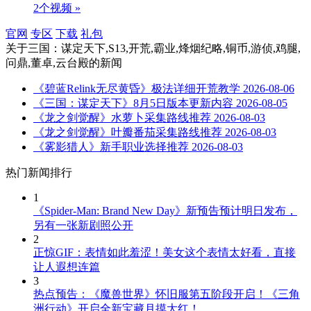
2个视频 »
官网
专区
下载
礼包
关于
三国：谋定天下,S13,开荒,霸业,烽烟纪略,铜币,游侦,鸡腿,
问鼎,董卓,云台殿
的新闻
《碧蓝Relink无尽黄昏》极法详细开荒教学
2026-08-06
《三国：谋定天下》8月5日版本更新内容
2026-08-05
《龙之剑觉醒》水萝卜采集路线推荐
2026-08-03
《龙之剑觉醒》叶瓣番茄采集路线推荐
2026-08-03
《雾影猎人》新手职业选择推荐
2026-08-03
热门新闻排行
1
《Spider-Man: Brand New Day》新预告预计明日发布，
另有一张新剧照公开
2
正惊GIF：表情如此羞涩！美女这个表情太好看，直接
让人遐想连篇
3
热点预告：《魔兽世界》怀旧服第五阶段开启！《三角
洲行动》开启全新宝藏月摸大红！