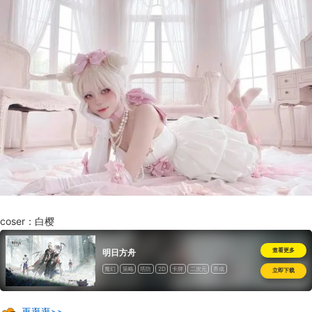
coser：白樱
查看更多
明日方舟
魔幻
策略
塔防
2D
卡牌
二次元
养成
立即下载
再逛逛>>