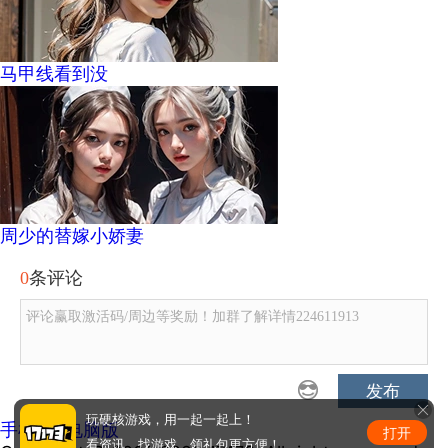
马甲线看到没
周少的替嫁小娇妻
0
条评论
评论赢取激活码/周边等奖励！加群了解详情224611913
发布
玩硬核游戏，用一起一起上！
手机版
|
电脑版
打开
看资讯、找游戏、领礼包更方便！