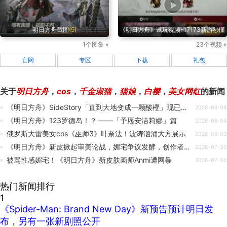
明日方舟截图
(5)
《明日方舟》试玩视频-17173新游秒懂
1个图集 »
23个视频 »
官网
专区
下载
礼包
关于
明日方舟
，
cos
，
千金淑猫
，
猫娘
，
白樱
，
美女网红
的新闻
《明日方舟》SideStory「直到大地变成一颗酸橙」现已开启！
2026-08-04
《明日方舟》123罗德岛！？ ——「予愿安洁莉娜」篇
2026-08-04
俄罗斯大雷美女cos《巫师3》叶奈法！波涛汹涌大方展示
2026-08-03
《明日方舟》新皮掀起审美论战，媚宅争议发酵，创作者遭网暴
2026-07-30
被骂性感媚宅！《明日方舟》新皮肤画师Anmi遭网暴
2026-07-30
热门新闻排行
1
《Spider-Man: Brand New Day》新预告预计明日发
布，另有一张新剧照公开