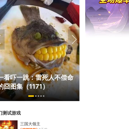
绅士日报：国游泳装皮涩度
巅峰在线150
拉爆了！大雷熟女上演蒙眼
游，如今带着怀
play
来了！
门测试游戏
三国大领主