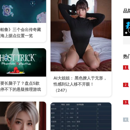
品
兽帕鲁》三个会出传奇藏
的海上据点位置一览
热
1
AI大姐姐： 黑色撩人于无形，
要长脑子了？盘点5款
性感到让人移不开眼！​
2
就停不下的悬疑推理游戏
（247）
3
4