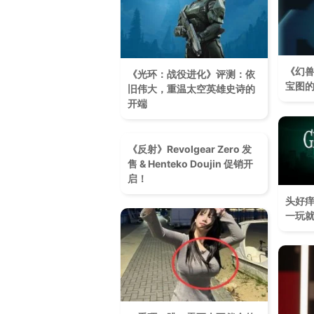
《幻
《光环：战役进化》评测：依
宝图
旧伟大，重温太空英雄史诗的
开端
《反射》Revolgear Zero 发
售 & Henteko Doujin 促销开
启！
头好痒
一玩