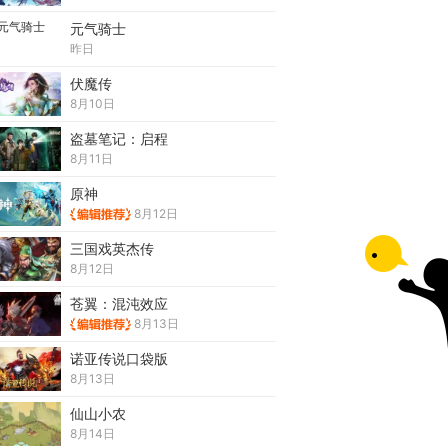
元气骑士
昨日
伏魔传
8月10日
盗墓笔记：启程
8月11日
原神
8月12日
三国戏英杰传
8月12日
苍翼：混沌效应
8月13日
诺亚传说口袋版
8月13日
仙山小农
8月14日