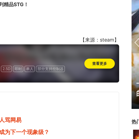
精品STG！
【来源：steam】
查看更多
2.5D
即时
单人
部分支持控制器
霸赛大区火
一看吓一跳：雷死人不偿命
的囧图集（1171）
人骂网易
热
成为下一个现象级？