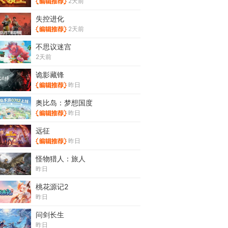
2天前
失控进化
2天前
不思议迷宫
2天前
诡影藏锋
昨日
奥比岛：梦想国度
昨日
远征
昨日
怪物猎人：旅人
昨日
桃花源记2
昨日
问剑长生
昨日