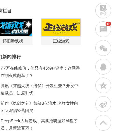
牌栏目
反馈
0
怀旧游戏榜
正经游戏
w
门新闻排行
q
7.7万在线峰值，但只有45%好评率：这网游
咋刚火就翻车了？
z
腾讯《穿越火线：潜伏》开发生变？开发中
途裁员，进度引忧
t
前作《执剑之刻》曾获3亿流水 老牌女性向
团队深陷经营困局
DeepSeek入局游戏，高薪招聘游戏AI程序
员，月薪近百万！