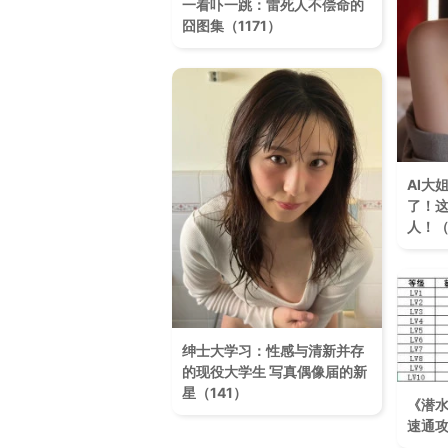
一看吓一跳：雷死人不偿命的
囧图集（1171）
AI大
了！
人！（
绅士大学习：性感与清新并存
的现役大学生 写真偶像届的新
星（141）
《潜水
速通