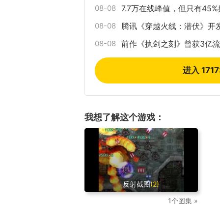
08-08
7.7万在线峰值，但只有4
08-08
腾讯《穿越火线：潜伏》开
08-08
前作《执剑之刻》曾获3亿流
进入 171
我想了解这个游戏：
反射截图
(2)
1个图集 »