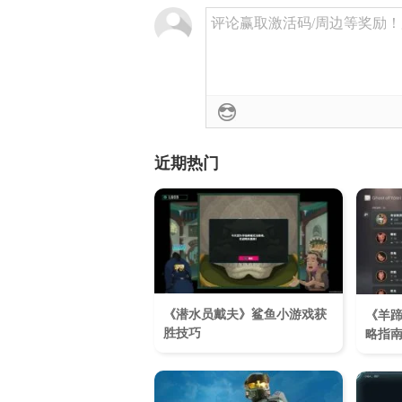
评论赢取激活码/周边等奖励！加群
近期热门
《潜水员戴夫》鲨鱼小游戏获
《羊
胜技巧
略指