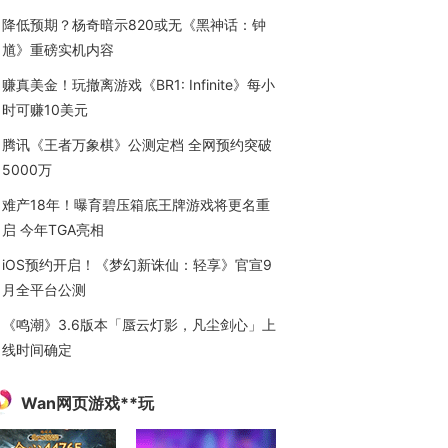
降低预期？杨奇暗示820或无《黑神话：钟
馗》重磅实机内容
赚真美金！玩撤离游戏《BR1: Infinite》每小
时可赚10美元
腾讯《王者万象棋》公测定档 全网预约突破
5000万
难产18年！曝育碧压箱底王牌游戏将更名重
启 今年TGA亮相
iOS预约开启！《梦幻新诛仙：轻享》官宣9
月全平台公测
《鸣潮》3.6版本「蜃云灯影，凡尘剑心」上
线时间确定
Wan网页游戏**玩