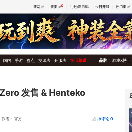
新网游
新页游
礼包/激活码
今日开服
热门页游
魔兽
天堂
国内
手游
盘点
测试表
开服表
怀旧频道
品牌
游戏X博士
王权与
ero 发售 & Henteko
作者：官方
神评论
0