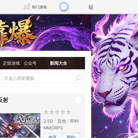
热门游戏
DNF
传奇4
剑网3旗舰版
新天龙八部
正惊游戏
公众号
新闻大全
自由
诛仙世界
新仙侠5
反射
2.5D
其他
即时
MMORPG
专区
预约