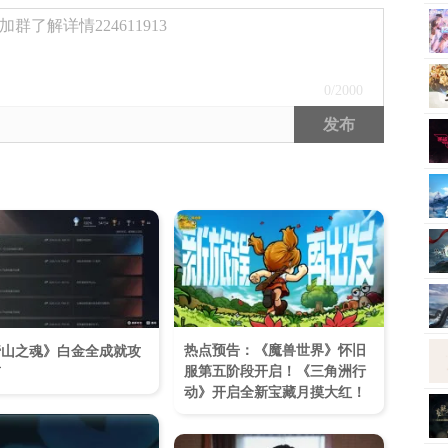
了解详情224611913
0
/2000
发布
热点预告：《魔兽世界》怀旧
蹄山之魂》白金全成就攻
服第五阶段开启！《三角洲行
南
动》开启全新宝藏月摸大红！