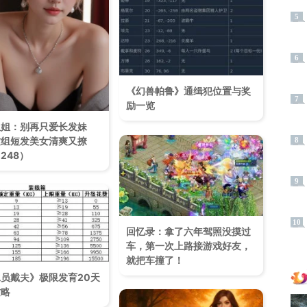
5
6
《幻兽帕鲁》通缉犯位置与奖
7
励一览
姐姐：别再只爱长发妹
这组短发美女清爽又撩
8
248）
9
10
回忆录：拿了六年驾照没摸过
车，第一次上路接游戏好友，
就把车撞了！
员戴夫》极限发育20天
攻略