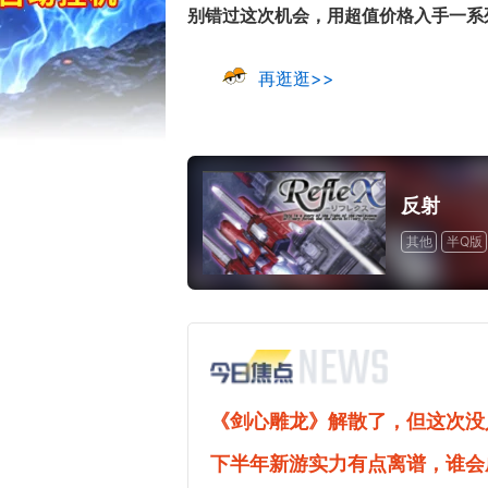
别错过这次机会，用超值价格入手一系列
再逛逛>>
反射
其他
半Q版
一次性付费
17周年庆典 争
爆开启
《剑心雕龙》解散了，但这次没
下半年新游实力有点离谱，谁会