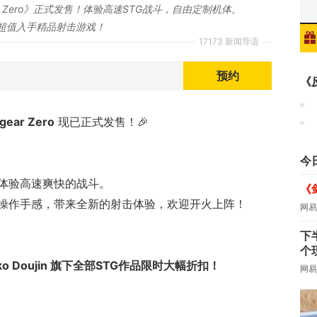
volgear Zero》正式发售！体验高速STG战斗，自由定制机体。
特惠，超值入手精品射击游戏！
17173 新闻导语
预约
《
gear Zero
现已正式发售！🎉
《
今
体验高速爽快的战斗。
《
的操作手感，带来全新的射击体验，欢迎开火上阵！
网易
下
个
eko Doujin 旗下全部STG作品限时大幅折扣！
网易