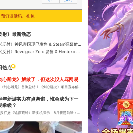
预订激活码、礼包
反射》最新动态
《反射》神风帝国现已发售 & Steam弹幕射击游戏节2026 正在举办！
反射》Revolgear Zero 发售 & Henteko Doujin 促销开启！
日热点
剑心雕龙》解散了，但这次没人骂网易
《剑心雕龙》首测总结
《剑心雕龙》项目宣布解散
半年新游实力有点离谱，谁会成为下一
现象级？
搜打撤《诡影藏锋》新实机演示
8月新游前瞻：《诡秘之主》领衔