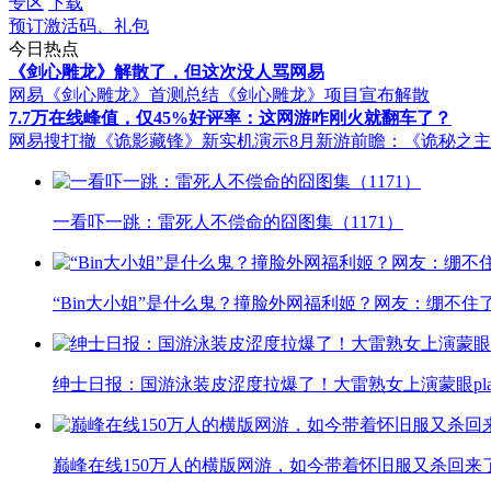
专区
下载
预订激活码、礼包
今日热点
《剑心雕龙》解散了，但这次没人骂网易
网易《剑心雕龙》首测总结
《剑心雕龙》项目宣布解散
7.7万在线峰值，仅45%好评率：这网游咋刚火就翻车了？
网易搜打撤《诡影藏锋》新实机演示
8月新游前瞻：《诡秘之
一看吓一跳：雷死人不偿命的囧图集（1171）
“Bin大小姐”是什么鬼？撞脸外网福利姬？网友：绷不住
绅士日报：国游泳装皮涩度拉爆了！大雷熟女上演蒙眼pla
巅峰在线150万人的横版网游，如今带着怀旧服又杀回来