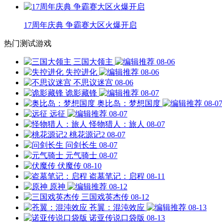
17周年庆典 争霸赛大区火爆开启
热门测试游戏
三国大领主
08-06
失控进化
08-06
不思议迷宫
08-06
诡影藏锋
08-07
奥比岛：梦想国度
08-0
远征
08-07
怪物猎人：旅人
08-07
桃花源记2
08-07
问剑长生
08-07
元气骑士
08-07
伏魔传
08-10
盗墓笔记：启程
08-11
原神
08-12
三国戏英杰传
08-12
苍翼：混沌效应
08-13
诺亚传说口袋版
08-13