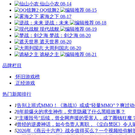
仙山小农
08-14
QQ炫舞2
08-15
雾海之下
08-17
逆战：未来
08-18
现代战舰
08-19
梦战：剑之海
08-20
遮天世界
08-20
大周列国志
08-20
诡秘之主
08-21
品牌栏目
怀旧游戏榜
正经游戏
热门新闻排行
1
告别上班式MMO！《激战3》或成“轻量MMO”？爽过
2
8年前爆火的求生神作，究竟隐藏了什么黑暗故事？
3
“主播毁号”后续，曾全网声援的受害人，成了圈钱狂魔
4
曾经的逆袭神话，如今负责人离职，《尘白禁区》令人
5
2026年《燕云十六声》战令值得买么？一个视频给你解