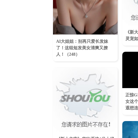
《新
灵宠
AI大姐姐：别再只爱长发妹
了！这组短发美女清爽又撩
人！（248）
正惊G
女这
遐想