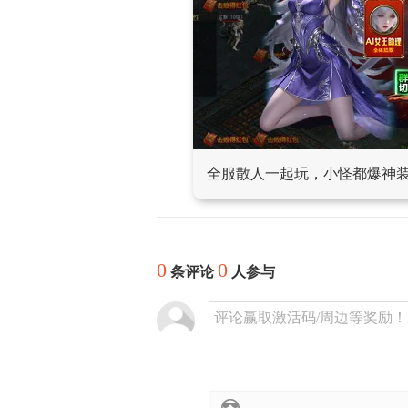
全服散人一起玩，小怪都爆神
0
0
条评论
人参与
评论赢取激活码/周边等奖励！加群