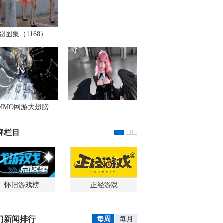
囧图集（1168）
MMO网游大翅膀
牌栏目
怀旧游戏榜
正经游戏
门新闻排行
每周
每月