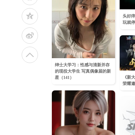
z
头好痒
玩就
t
绅士大学习：性感与清新并存
的现役大学生 写真偶像届的新
《新
星（141）
荣耀