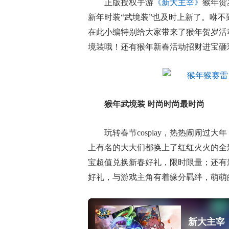
正版授权手游
《新大主宰》
猴年贺
新年时装“武境装”也及时上新了。咻
在此小编特别给大家带来了猴年贺岁活
境装哦！还有猴年新春活动招财进宝砸
猴年武境装 时尚时尚最时尚
玩转春节cosplay，热热闹闹过大
上有名的大大们都换上了红红火火的全
宝超值兑换新春好礼，限时限量；还有
好礼，与游戏主角有着缘分羁绊，萌萌
新大主宰