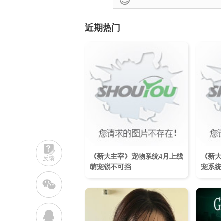
近期热门
《新大主宰》宠物系统4月上线
《新大
反馈
萌宠锐不可挡
宠系
w
q