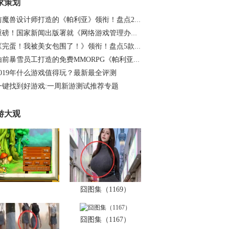
家策划
前魔兽设计师打造的《帕利亚》领衔！盘点20…
重磅！国家新闻出版署就《网络游戏管理办法…
《完蛋！我被美女包围了！》领衔！盘点5款…
由前暴雪员工打造的免费MMORPG《帕利亚》如…
2019年什么游戏值得玩？最新最全评测
一键找到好游戏:一周新游测试推荐专题
游大观
囧图集（1169）
囧图集（1167）