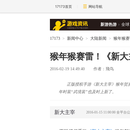
17173首页
网站导航
新游热游
全球
17173
>
新闻中心
>
大陆新闻
>
猴年猴赛
猴年猴赛雷！《新大
2016-02-19 14:49:40
作者：飛鸟
​正版授权手游《新大主宰》猴年
年时装“武境装”也及时上新了。
新大主宰
2016-01-15 11:00:00 全平台