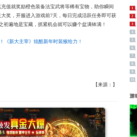
笔充值就奖励橙色装备法宝武将等稀有宝物，助你瞬间
1
天大奖，开服进入游戏前7天，每日完成活跃任务即可获
2
之初遍地是宝藏，抓紧机会就可以赚个盆满钵满！
3
4
5
6
7
8
9
10
【来源：】
游