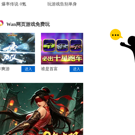
爆率传说·0氪
玩游戏告别单身
Wan网页游戏免费玩
作爽游
谁是首富
进入
进入
×