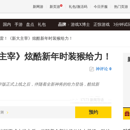
新网游
新页游
礼包/激活码
今日开服
热门页游
国内
手游
盘点
礼包
品牌
游戏X博士
正惊游戏
3分钟试
魔兽
雷！《新大主宰》炫酷新年时装猴给力！
天堂
主宰》炫酷新年时装猴给力！
神评论
0
王权与
贺岁版正式上线之后，伴随着全新神将的给力登场，酷炫新
17173 新闻导语
预约
公测