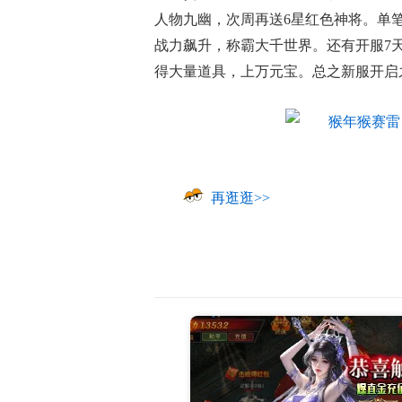
人物九幽，次周再送6星红色神将。单
战力飙升，称霸大千世界。还有开服7
得大量道具，上万元宝。总之新服开启
再逛逛>>