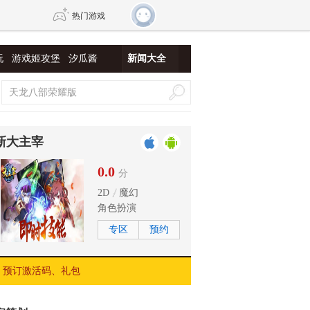
热门游戏
玩
游戏姬攻堡
汐瓜酱
新闻大全
DNF
传奇4
剑网3旗舰版
新天龙八部
新大主宰
自由
诛仙世界
新仙侠5
0.0
分
2D
魔幻
角色扮演
专区
预约
预订激活码、礼包