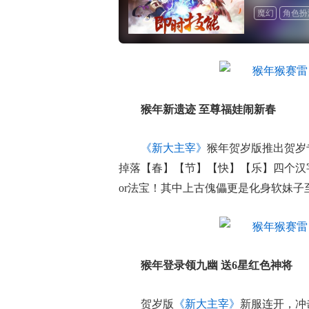
魔幻
角色扮
猴年新遗迹 至尊福娃闹新春
《新大主宰》
猴年贺岁版推出贺岁
掉落【春】【节】【快】【乐】四个汉
or法宝！其中上古傀儡更是化身软妹
猴年登录领九幽 送6星红色神将
贺岁版
《新大主宰》
新服连开，冲