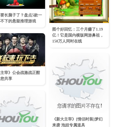
要长脑子了？盘点5款一
停不下的悬疑推理游戏
图个好回忆：三个月赚了1.19
亿！它是国内横版网游鼻祖，
150万人同时在线
大主宰》公会战激战正酣
邀您共享
《新大主宰》[情侣时装]梦幻
来袭 泡妞专属道具