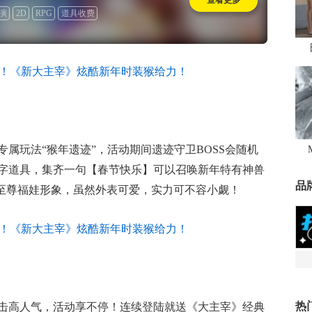
查看更多
演
2D
RPG
道具收费
专属玩法“猴年遗迹”，活动期间遗迹守卫BOSS会随机
字道具，集齐一句【春节快乐】可以召唤新年特有神兽
品
子至尊福娃形象，虽然外表可爱，实力可不容小觑！
热
击高人气，活动享不停！连续登陆就送《大主宰》经典