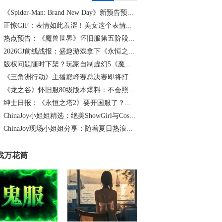
《Spider-Man: Brand New Day》新预告预计明日发布，另有一张新剧照公开
正惊GIF：表情如此羞涩！美女这个表情太好看，直接让人遐想连篇
热点预告：《魔兽世界》怀旧服第五阶段开启！《三角洲行动》开启全新宝藏月摸大红！
2026CJ前线战报：盛趣游戏拿下《永恒之塔2》国服代理
版权问题随时下架？玩家自制虚幻5《魔兽世界》8月15日上线
《三角洲行动》主播巅峰赛总决赛即将打响！8月2日，群星汇聚，新王加冕！
《龙之谷》怀旧服80级版本爆料：不会照搬正式服，这次要玩点不一样的
绅士日报：《永恒之塔2》要开国服了？游戏中的涩涩时装抢先看
ChinaJoy小姐姐精选：绝美ShowGirl与Coser大赏！（5）
ChinaJoy现场小姐姐分享：随着夏日热浪的滚滚而来（1）
戏万花筒