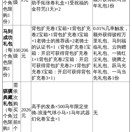
级
个角
助手拓张卷礼盒×1受祝福的
年礼包1份
色限
金符咒(1天)×2
购1
份）
背包扩充卷1宝箱×1背包扩充
0.01%几率触发，
马到
卷2宝箱×1背包扩充卷3宝箱
额外获得骏程万
成功
×1老骑士的推荐函×2老骑士
里礼包、马到福
礼包
的认证书×1（背包扩充卷1宝
临礼包、云驹赠
（每
100
206
箱：开启可获得背包扩充卷
礼礼包、一骑红
级
元
个角
1×1背包扩充卷2宝箱：开启
尘礼包、骁腾之
色限
可获得背包扩充卷2×1背包扩
礼礼包、跃马光
购1
充卷3宝箱：开启可获得背包
年礼包、一马当
份）
扩充卷3×1）
先礼包各1份
需
骐骥
依
典藏
次
礼包
购
高手的发条×500马年限定坐
（每
买
2026
骑-浪漫气球小马×1马年武器
无
元
个角
过
幻化卷宝盒×1
色限
前8
购1
个