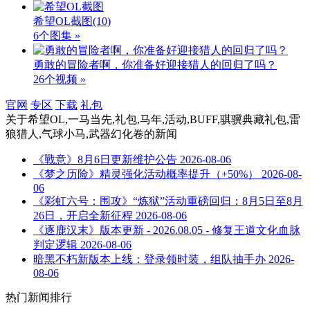
希望OL截图
(10)
6个图集 »
勇敢的冒险者啊，你准备好迎接猎人的回归了吗？
26个视频 »
官网
专区
下载
礼包
关于
希望OL,一马当先,礼包,马年,活动,BUFF,骐骥典藏礼包,雷
狼猎人,气球小马,武器幻化卷
的新闻
《戰意》8月6日更新维护公告
2026-08-06
《梦之历险》精灵强化活动概率提升（+50%）
2026-08-
06
《彩虹六号：围攻》“炼狱”活动重磅回归：8月5日至8月
26日，开启全新征程
2026-08-06
《逐鹿汉末》版本更新 - 2026.08.05 - 修复王道文化血脉
判定逻辑
2026-08-06
暗黑不朽新版本上线：登录领时装，组队抽手办
2026-
08-06
热门新闻排行