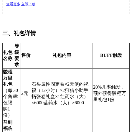
查看更多
立即下载
三、礼包详情
等
礼包
级
售价
礼包内容
BUFF触发
名称
要
求
骏程
万里
礼包
石头属性固定卷×2天使的祝
20%几率触发，
（每
30
福（12小时）×2狩猎小助手
2元
额外获得骏程万
级
个角
拓张卷礼盒×1红药水（大）
里礼包1份
色限
×6000蓝药水（大）×6000
购1
份）
马到
福临