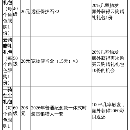
礼包
20%几率触发，
（每
40
26元
远征保护石×2
额外获得云驹赠
级
个角
礼礼包1份
色限
购1
份）
云驹
赠礼
礼包
20%几率触发，
（每
50
额外获得再次购
20元
宠物便当盒（15天）×3
级
个角
买云驹赠礼礼包
色限
10份的机会
购1
份）
一骑
红尘
礼包
100%几率触发，
（每
60
206
2026年普通纪念款一体式时
额外获得2060彩
级
元
个角
装雷狼猎人一套
贝返还
色限
购1