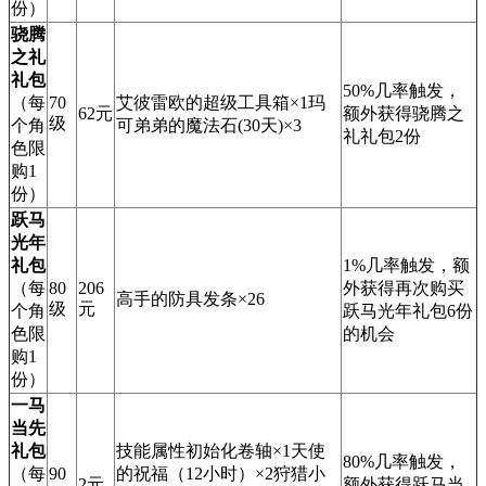
份）
骁腾
之礼
礼包
50%几率触发，
（每
70
艾彼雷欧的超级工具箱×1玛
62元
额外获得骁腾之
级
个角
可弟弟的魔法石(30天)×3
礼礼包2份
色限
购1
份）
跃马
光年
礼包
1%几率触发，额
（每
80
206
外获得再次购买
高手的防具发条×26
级
元
个角
跃马光年礼包6份
色限
的机会
购1
份）
一马
当先
礼包
技能属性初始化卷轴×1天使
80%几率触发，
（每
90
的祝福（12小时）×2狩猎小
2元
额外获得跃马当