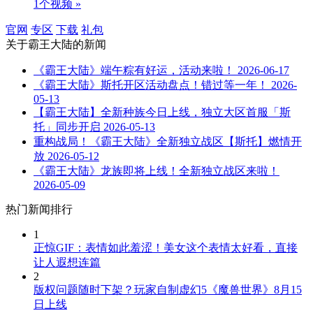
1个视频 »
官网
专区
下载
礼包
关于
霸王大陆
的新闻
《霸王大陆》端午粽有好运，活动来啦！
2026-06-17
《霸王大陆》斯托开区活动盘点！错过等一年！
2026-
05-13
【霸王大陆】全新种族今日上线，独立大区首服「斯
托」同步开启
2026-05-13
重构战局！《霸王大陆》全新独立战区【斯托】燃情开
放
2026-05-12
《霸王大陆》龙族即将上线！全新独立战区来啦！
2026-05-09
热门新闻排行
1
正惊GIF：表情如此羞涩！美女这个表情太好看，直接
让人遐想连篇
2
版权问题随时下架？玩家自制虚幻5《魔兽世界》8月15
日上线