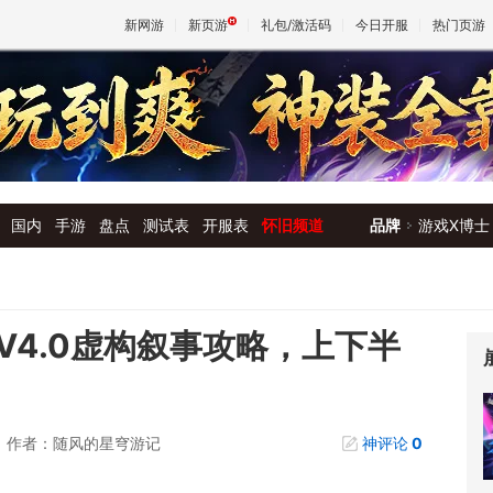
新网游
新页游
礼包/激活码
今日开服
热门页游
魔兽
天堂
国内
手游
盘点
测试表
开服表
怀旧频道
品牌
游戏X博士
王权与
V4.0虚构叙事攻略，上下半
作者：随风的星穹游记
神评论
0