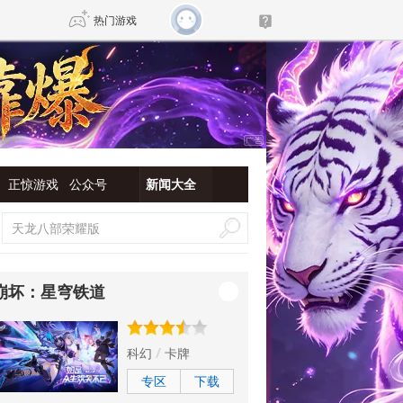
热门游戏
DNF
传奇4
剑网3旗舰版
新天龙八部
正惊游戏
公众号
新闻大全
自由
诛仙世界
新仙侠5
崩坏：星穹铁道
科幻
卡牌
专区
下载