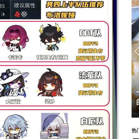
霸赛大区火
一看吓一跳：雷死人不偿命
的囧图集（1171）
热