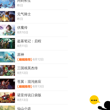
问剑长生
昨日
元气骑士
昨日
伏魔传
8月10日
盗墓笔记：启程
8月11日
原神
8月12日
三国戏英杰传
8月12日
苍翼：混沌效应
8月13日
诺亚传说口袋版
8月13日
仙山小农