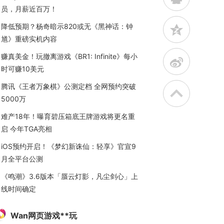
员，月薪近百万！
降低预期？杨奇暗示820或无《黑神话：钟
z
馗》重磅实机内容
赚真美金！玩撤离游戏《BR1: Infinite》每小
t
时可赚10美元
腾讯《王者万象棋》公测定档 全网预约突破
5000万
难产18年！曝育碧压箱底王牌游戏将更名重
启 今年TGA亮相
iOS预约开启！《梦幻新诛仙：轻享》官宣9
月全平台公测
《鸣潮》3.6版本「蜃云灯影，凡尘剑心」上
线时间确定
Wan网页游戏**玩