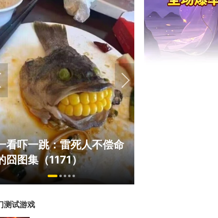
绅士日报：国游泳装皮涩度
巅峰在线150
拉爆了！大雷熟女上演蒙眼
游，如今带着怀
play
来了！
门测试游戏