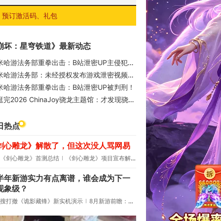
预订激活码、礼包
崩坏：星穹铁道》最新动态
米哈游法务部重拳出击：B站泄密UP主侵犯著作权罪成立
米哈游法务部：未经授权发布游戏泄密视频，两名泄密人员被判刑
米哈游法务部重拳出击：B站泄密UP被判刑！
逛完2026 ChinaJoy骁龙主题馆：才发现骁龙生态版图有多大
日热点
剑心雕龙》解散了，但这次没人骂网易
《剑心雕龙》首测总结
《剑心雕龙》项目宣布解散
半年新游实力有点离谱，谁会成为下一
现象级？
搜打撤《诡影藏锋》新实机演示
8月新游前瞻：《诡秘之主》领衔