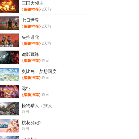
三国大领主
2天前
七日世界
2天前
失控进化
2天前
诡影藏锋
昨日
奥比岛：梦想国度
昨日
远征
昨日
怪物猎人：旅人
昨日
桃花源记2
昨日