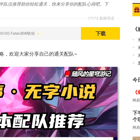
下半队伍推荐助你轻松通关，快来分享你的配队心得吧。下
17173 新闻导语
《
下载
:00:00 FateUBW联动
攻略，欢迎大家分享自己的通关配队~
今
《
网易
下
个
网易