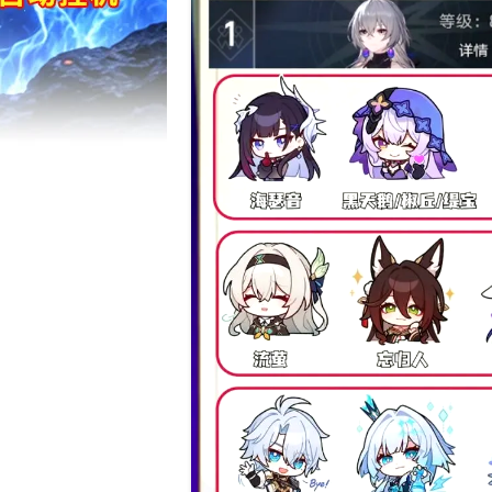
17周年庆典 争
爆开启