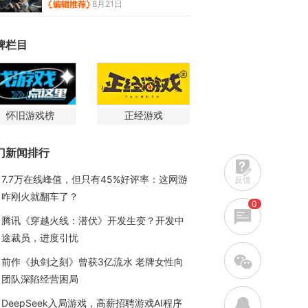
8月21日
牌栏目
怀旧游戏榜
正经游戏
门新闻排行
7.7万在线峰值，但只有45%好评率：这网游
反馈
咋刚火就翻车了？
0
腾讯《穿越火线：潜伏》开发生变？开发中
途裁员，进度引忧
w
前作《执剑之刻》曾获3亿流水 老牌女性向
团队深陷经营困局
q
DeepSeek入局游戏，高薪招聘游戏AI程序