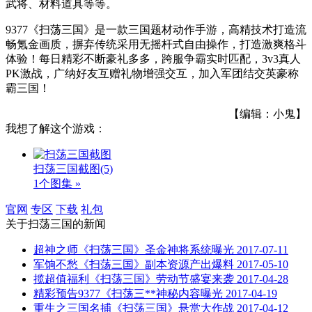
武将、材料道具等等。
9377《扫荡三国》是一款三国题材动作手游，高精技术打造流
畅氪金画质，摒弃传统采用无摇杆式自由操作，打造激爽格斗
体验！每日精彩不断豪礼多多，跨服争霸实时匹配，3v3真人
PK激战，广纳好友互赠礼物增强交互，加入军团结交英豪称
霸三国！
【编辑：小鬼】
我想了解这个游戏：
扫荡三国截图
(5)
1个图集 »
官网
专区
下载
礼包
关于
扫荡三国
的新闻
超神之师《扫荡三国》圣金神将系统曝光
2017-07-11
军饷不愁《扫荡三国》副本资源产出爆料
2017-05-10
揽超值福利《扫荡三国》劳动节盛宴来袭
2017-04-28
精彩预告9377《扫荡三**神秘内容曝光
2017-04-19
重生之三国名捕《扫荡三国》悬赏大作战
2017-04-12