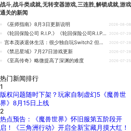
战斗,战斗类成就,无转变器游戏,三连胜,解锁成就,游戏
通关
的新闻
《巫师指南》8月3日更新说明
2026-08-08
《轮回保险公司 R.I.P.》《轮回保险公司R.I.P.》正式版预告！
2026-07-29
宫本茂谈退休生活：很少独自玩Switch2 但会和孙子一起通关
2026-07-28
《禁忌星域》7月27日游戏更新
2026-07-28
《至高传奇》略微提高了深渊的难度
2026-07-25
热门新闻排行
1
版权问题随时下架？玩家自制虚幻5《魔兽世
界》8月15日上线
2
热点预告：《魔兽世界》怀旧服第五阶段开
启！《三角洲行动》开启全新宝藏月摸大红！