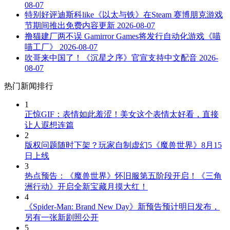
08-07
特别好评迪斯科like《以太与铁》在Steam 赛博朋克游戏
节期间推出免费内容更新
2026-08-07
撸猫建厂两不误 Gamirror Games将发行自动化游戏《喵
喵工厂》
2026-08-07
吹哥来中国了！《沉星之序》官宣支持中文配音
2026-
08-07
热门新闻排行
1
正惊GIF：表情如此羞涩！美女这个表情太好看，直接
让人遐想连篇
2
版权问题随时下架？玩家自制虚幻5《魔兽世界》8月15
日上线
3
热点预告：《魔兽世界》怀旧服第五阶段开启！《三角
洲行动》开启全新宝藏月摸大红！
4
《Spider-Man: Brand New Day》新预告预计明日发布，
另有一张新剧照公开
5