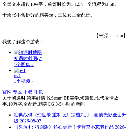
全篇文本超过10w字，单篇时长为1-1.5h，全流程为3-5h。
十余张不含拆分的精美cg，三位女主全配音。
【来源：steam】
我想了解这个游戏：
初遇时截图
(7)
1个图集 »
pv1
1个视频 »
官网
专区
下载
礼包
关于
初遇时,第零封情书,Steam,BE美学,短篇集,现代爱情故
事,10万字,全配音,精美CG,3-5小时
的新闻
经典战棋《幻世录 重制版》定档九月，画质光影全面升
级
2026-08-07
《鬼泣4：特别版》还在更新！卡普空不忘老作品
2026-