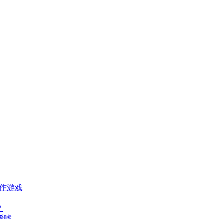
动作游戏
？
唏嘘