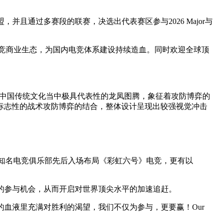
并且通过多赛段的联赛，决选出代表赛区参与2026 Major与
电竞商业生态，为国内电竞体系建设持续造血。同时欢迎全球顶
入了中国传统文化当中极具代表性的龙凤图腾，象征着攻防博弈的
标志性的战术攻防博弈的结合，整体设计呈现出较强视觉冲击
等知名电竞俱乐部先后入场布局《彩虹六号》电竞，更有以
的参与机会，从而开启对世界顶尖水平的加速追赶。
的血液里充满对胜利的渴望，我们不仅为参与，更要赢！Our