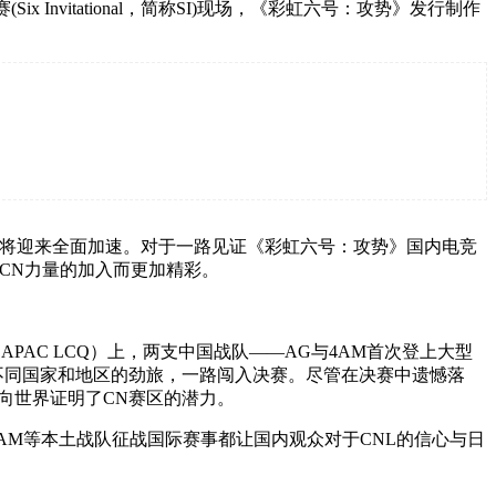
nvitational，简称SI)现场，《彩虹六号：攻势》发行制作
展将迎来全面加速。对于一路见证《彩虹六号：攻势》国内电竞
CN力量的加入而更加精彩。
APAC LCQ）上，两支中国战队——AG与4AM首次登上大型
不同国家和地区的劲旅，一路闯入决赛。尽管在决赛中遗憾落
向世界证明了CN赛区的潜力。
AM等本土战队征战国际赛事都让国内观众对于CNL的信心与日