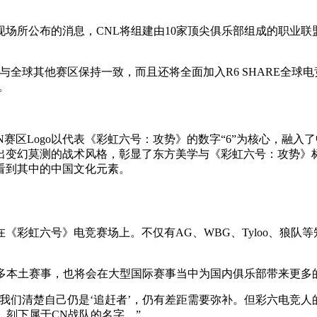
场所公布的消息，CNL将组建由10家顶尖俱乐部组成的职业联盟，
与全球其他赛区保持一致，而且还将全面加入R6 SHARE全球
。
赛区Logo以代表《彩虹六号：攻势》的数字“6”为核心，融
出变幻莫测的战术风格，彰显了东方美学与《彩虹六号：攻势》
看到其中的中国文化元素。
《彩虹六号》电竞赛场上。不仅有AG、WBG、Tyloo、狼队
。
更多本土赛事，也将会在大型国际赛事当中为国内俱乐部带来更多
我们清楚自己仍是‘追赶者’，仍有差距需要弥补。但彩六电竞人
台上，刻下属于CN战队的名字。”