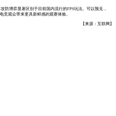
攻防博弈显著区别于目前国内流行的FPS玩法。可以预见，
S电竞观众带来更具新鲜感的观赛体验。
【来源：互联网】