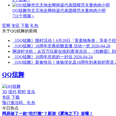
QQ炫舞华北天地全网帅逼代表团模范夫妻肉肉小明
731个视频 »
官网
专区
下载
礼包
关于
QQ炫舞
的新闻
《QQ炫舞》限时活动丨6月29日「害羞独角兽」等多个
《QQ炫舞》18周年庆典前瞻直播 活动一览
2026-04-28
网游时光机：从百万玩家在线到逐渐凉凉，《劲舞团》到
《QQ炫舞》18周年庆前的一封信
2026-04-24
《QQ炫舞》新春快乐！体验优化及18周年到来前的寄语
QQ炫舞
3D
现代
即时
音乐
专区
下载
预订激活码、礼包
今日热点
网易做了一款“吃打撤”？新游《雾海之下》首曝！