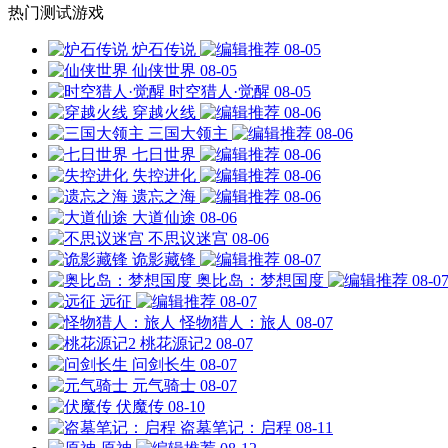
热门测试游戏
炉石传说
08-05
仙侠世界
08-05
时空猎人·觉醒
08-05
穿越火线
08-06
三国大领主
08-06
七日世界
08-06
失控进化
08-06
遗忘之海
08-06
大道仙途
08-06
不思议迷宫
08-06
诡影藏锋
08-07
奥比岛：梦想国度
08-0
远征
08-07
怪物猎人：旅人
08-07
桃花源记2
08-07
问剑长生
08-07
元气骑士
08-07
伏魔传
08-10
盗墓笔记：启程
08-11