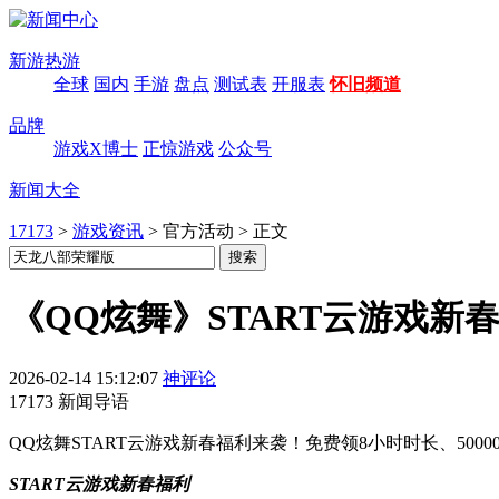
新游热游
全球
国内
手游
盘点
测试表
开服表
怀旧频道
品牌
游戏X博士
正惊游戏
公众号
新闻大全
17173
>
游戏资讯
>
官方活动
>
正文
《QQ炫舞》START云游戏新
2026-02-14 15:12:07
神评论
17173 新闻导语
QQ炫舞START云游戏新春福利来袭！免费领8小时时长、500
START云游戏新春福利