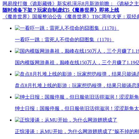
网易搜打撤《诡影藏锋》新实机演示
8月新游前瞻：《诡秘之
随时准备下架？玩家自制虚幻5《魔兽世界》即将上线
《魔兽世界》国服整治公告
《魔兽世界》TBC周年大更：双经
一看吓一跳：雷死人不偿命的囧图集（1170）
国内横版网游鼻祖，巅峰在线150万人，三个月赚了1.19
盘点8月扎堆上线的影游：玩家想扔核弹，结果只能谈恋
绅士日报：国服停服，但日服依旧活得滋润！涩涩新角太
正惊漫谈：从MU开始，为什么网游翅膀成了"躲不掉的刚