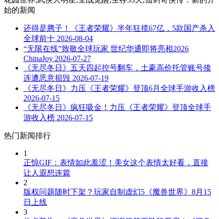
始
的新闻
还得是腾子！《王者荣耀》半年狂揽67亿，5款国产杀入
全球前十
2026-08-04
“无限在线”致敬全球玩家 世纪华通即将亮相2026
ChinaJoy
2026-07-27
《无尽冬日》五天四起控号翻车，土豪高价托管账号接
连遭恶意损毁
2026-07-19
《无尽冬日》力压《王者荣耀》登顶6月全球手游收入榜
2026-07-15
《无尽冬日》疯狂吸金！力压《王者荣耀》登顶全球手
游收入榜
2026-07-15
热门新闻排行
1
正惊GIF：表情如此羞涩！美女这个表情太好看，直接
让人遐想连篇
2
版权问题随时下架？玩家自制虚幻5《魔兽世界》8月15
日上线
3