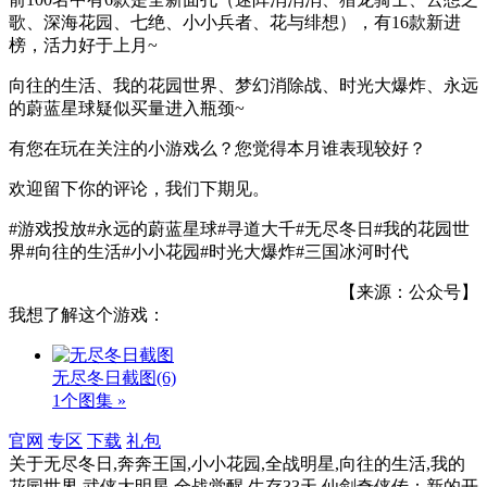
歌、深海花园、七绝、小小兵者、花与绯想），有16款新进
榜，活力好于上月~
向往的生活、我的花园世界、梦幻消除战、时光大爆炸、永远
的蔚蓝星球疑似买量进入瓶颈~
有您在玩在关注的小游戏么？您觉得本月谁表现较好？
欢迎留下你的评论，我们下期见。
#游戏投放 #永远的蔚蓝星球 #寻道大千#无尽冬日#我的花园世
界#向往的生活#小小花园#时光大爆炸#三国冰河时代
【来源：公众号】
我想了解这个游戏：
无尽冬日截图
(6)
1个图集 »
官网
专区
下载
礼包
关于
无尽冬日,奔奔王国,小小花园,全战明星,向往的生活,我的
花园世界,武侠大明星,全战觉醒,生存33天,仙剑奇侠传：新的开