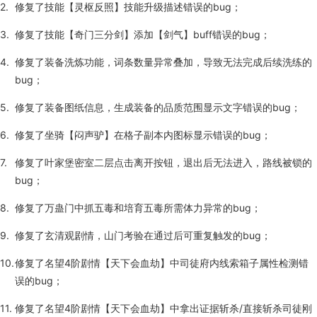
修复了技能【灵枢反照】技能升级描述错误的bug；
修复了技能【奇门三分剑】添加【剑气】buff错误的bug；
修复了装备洗炼功能，词条数量异常叠加，导致无法完成后续洗练的
bug；
修复了装备图纸信息，生成装备的品质范围显示文字错误的bug；
修复了坐骑【闷声驴】在格子副本内图标显示错误的bug；
修复了叶家堡密室二层点击离开按钮，退出后无法进入，路线被锁的
bug；
修复了万蛊门中抓五毒和培育五毒所需体力异常的bug；
修复了玄清观剧情，山门考验在通过后可重复触发的bug；
修复了名望4阶剧情【天下会血劫】中司徒府内线索箱子属性检测错
误的bug；
修复了名望4阶剧情【天下会血劫】中拿出证据斩杀/直接斩杀司徒刚