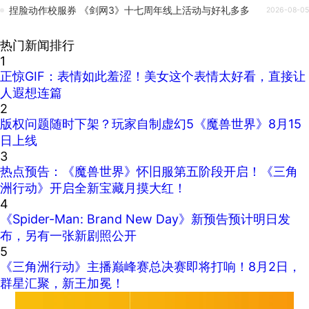
捏脸动作校服券 《剑网3》十七周年线上活动与好礼多多
2026-08-05
热门新闻排行
1
正惊GIF：表情如此羞涩！美女这个表情太好看，直接让
人遐想连篇
2
版权问题随时下架？玩家自制虚幻5《魔兽世界》8月15
日上线
3
热点预告：《魔兽世界》怀旧服第五阶段开启！《三角
洲行动》开启全新宝藏月摸大红！
4
《Spider-Man: Brand New Day》新预告预计明日发
布，另有一张新剧照公开
5
《三角洲行动》主播巅峰赛总决赛即将打响！8月2日，
群星汇聚，新王加冕！