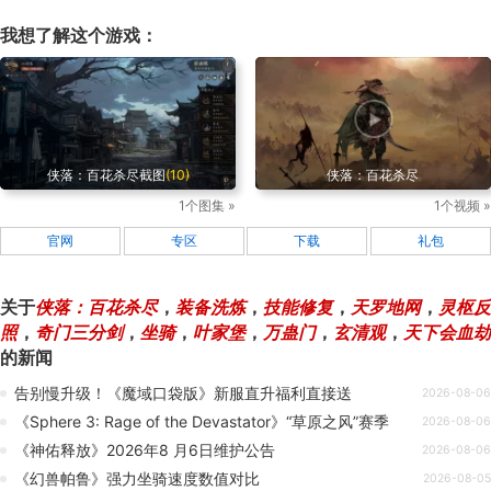
我想了解这个游戏：
侠落：百花杀尽截图
(10)
侠落：百花杀尽
1个图集 »
1个视频 »
官网
专区
下载
礼包
关于
侠落：百花杀尽
，
装备洗炼
，
技能修复
，
天罗地网
，
灵枢反
照
，
奇门三分剑
，
坐骑
，
叶家堡
，
万蛊门
，
玄清观
，
天下会血劫
的新闻
告别慢升级！《魔域口袋版》新服直升福利直接送
2026-08-06
《Sphere 3: Rage of the Devastator》“草原之风”赛季
2026-08-06
《神佑释放》2026年8 月6日维护公告
2026-08-06
《幻兽帕鲁》强力坐骑速度数值对比
2026-08-05