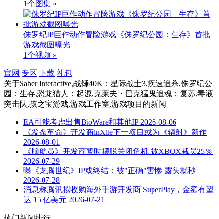
1个图集 »
侏罗纪IP巨作动作冒险游戏《侏罗纪公园：生存》首批
游戏截图曝光
1个视频 »
官网
专区
下载
礼包
关于
Saber Interactive,战锤40K：星际战士3,疾速追杀,侏罗纪公
园：生存,恐龙猎人：起源,克莱夫・巴克猛鬼追魂：复苏,毒液
突击队,孩之宝游戏,游戏工作室,游戏项目
的新闻
EA可能考虑出售BioWare和其他IP
2026-08-06
《发条革命》开发商inXile下一项目或为《辐射》新作
2026-08-01
《脑航员》开发商暂时摆脱关闭危机 被XBOX裁员25％
2026-07-29
曝《龙腾世纪》IP或终结：被"正确"害惨 露头就秒
2026-07-28
消息称腾讯拟收购海外手游开发商 SuperPlay，金额有望
达 15 亿美元
2026-07-21
热门新闻排行