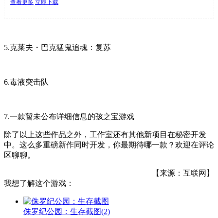
查看更多
立即下载
5.克莱夫・巴克猛鬼追魂：复苏
6.毒液突击队
7.一款暂未公布详细信息的孩之宝游戏
除了以上这些作品之外，工作室还有其他新项目在秘密开发
中。这么多重磅新作同时开发，你最期待哪一款？欢迎在评论
区聊聊。
【来源：互联网】
我想了解这个游戏：
侏罗纪公园：生存截图
(2)