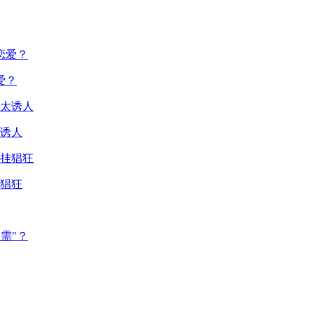
爱？
诱人
猖狂
需"？