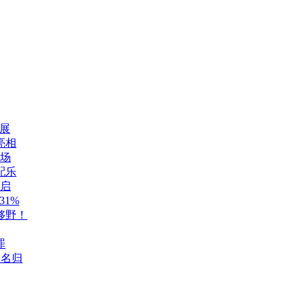
展
亮相
登场
配乐
开启
1%
够野！
罪
至名归