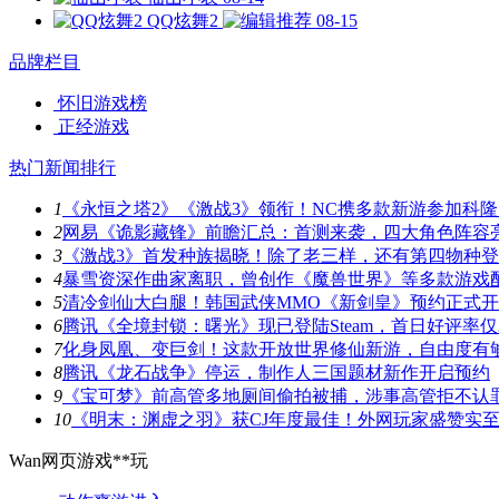
QQ炫舞2
08-15
品牌栏目
怀旧游戏榜
正经游戏
热门新闻排行
1
《永恒之塔2》《激战3》领衔！NC携多款新游参加科隆
2
网易《诡影藏锋》前瞻汇总：首测来袭，四大角色阵容
3
《激战3》首发种族揭晓！除了老三样，还有第四物种
4
暴雪资深作曲家离职，曾创作《魔兽世界》等多款游戏
5
清冷剑仙大白腿！韩国武侠MMO《新剑皇》预约正式
6
腾讯《全境封锁：曙光》现已登陆Steam，首日好评率仅3
7
化身凤凰、变巨剑！这款开放世界修仙新游，自由度有
8
腾讯《龙石战争》停运，制作人三国题材新作开启预约
9
《宝可梦》前高管多地厕间偷拍被捕，涉事高管拒不认
10
《明末：渊虚之羽》获CJ年度最佳！外网玩家盛赞实
Wan网页游戏**玩