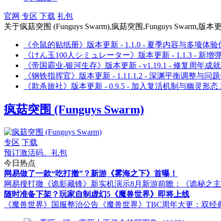
官网
专区
下载
礼包
关于
疯菇突围 (Funguys Swarm),疯菇突围,Funguys Swarm,版本更新
《仓鼠的贴纸册》版本更新 - 1.1.0 - 夏季内容与多项体
《けん玉100人シミュレーター》版本更新 - 1.1.3 - 
《帝国霸业-银河生存》版本更新 - v1.19.1 - 修复周年
《钢铁指挥官》版本更新 - 1.11.1.2 - 深渊平衡调整与问
《欺杀旅社》版本更新 - 0.9.5 - 加入复活机制与幽灵形态
疯菇突围 (Funguys Swarm)
专区
下载
预订激活码、礼包
今日热点
网易做了一款“吃打撤”？新游《雾海之下》首曝！
网易搜打撤《诡影藏锋》新实机演示
8月新游前瞻：《诡秘之
随时准备下架？玩家自制虚幻5《魔兽世界》即将上线
《魔兽世界》国服整治公告
《魔兽世界》TBC周年大更：双经