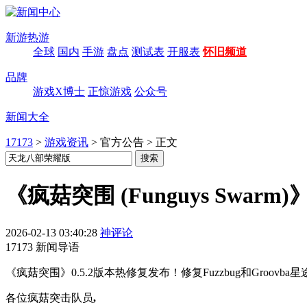
新游热游
全球
国内
手游
盘点
测试表
开服表
怀旧频道
品牌
游戏X博士
正惊游戏
公众号
新闻大全
17173
>
游戏资讯
>
官方公告
>
正文
《疯菇突围 (Funguys Swarm
2026-02-13 03:40:28
神评论
17173 新闻导语
《疯菇突围》0.5.2版本热修复发布！修复Fuzzbug和Gr
各位疯菇突击队员
,