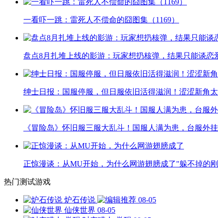
一看吓一跳：雷死人不偿命的囧图集（1169）
盘点8月扎堆上线的影游：玩家想扔核弹，结果只能谈恋
绅士日报：国服停服，但日服依旧活得滋润！涩涩新角太
《冒险岛》怀旧服三服大乱斗！国服人满为患，台服外挂
正惊漫谈：从MU开始，为什么网游翅膀成了"躲不掉的刚
热门测试游戏
炉石传说
08-05
仙侠世界
08-05