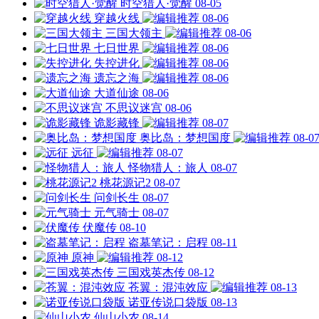
时空猎人·觉醒
08-05
穿越火线
08-06
三国大领主
08-06
七日世界
08-06
失控进化
08-06
遗忘之海
08-06
大道仙途
08-06
不思议迷宫
08-06
诡影藏锋
08-07
奥比岛：梦想国度
08-0
远征
08-07
怪物猎人：旅人
08-07
桃花源记2
08-07
问剑长生
08-07
元气骑士
08-07
伏魔传
08-10
盗墓笔记：启程
08-11
原神
08-12
三国戏英杰传
08-12
苍翼：混沌效应
08-13
诺亚传说口袋版
08-13
仙山小农
08-14