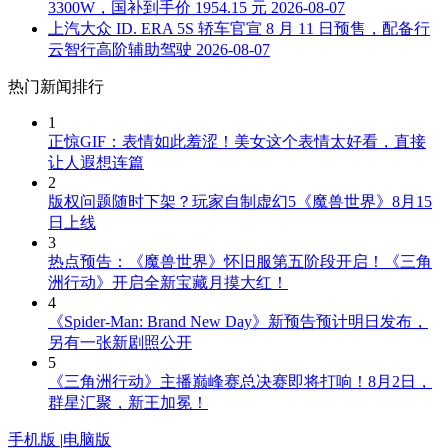
3300W，国补到手价 1954.15 元
2026-08-07
上汽大众 ID. ERA 5S 轿车官宣 8 月 11 日预售，配备行
云智行高阶辅助驾驶
2026-08-07
热门新闻排行
1
正惊GIF：表情如此羞涩！美女这个表情太好看，直接
让人遐想连篇
2
版权问题随时下架？玩家自制虚幻5《魔兽世界》8月15
日上线
3
热点预告：《魔兽世界》怀旧服第五阶段开启！《三角
洲行动》开启全新宝藏月摸大红！
4
《Spider-Man: Brand New Day》新预告预计明日发布，
另有一张新剧照公开
5
《三角洲行动》主播巅峰赛总决赛即将打响！8月2日，
群星汇聚，新王加冕！
手机版
|
电脑版