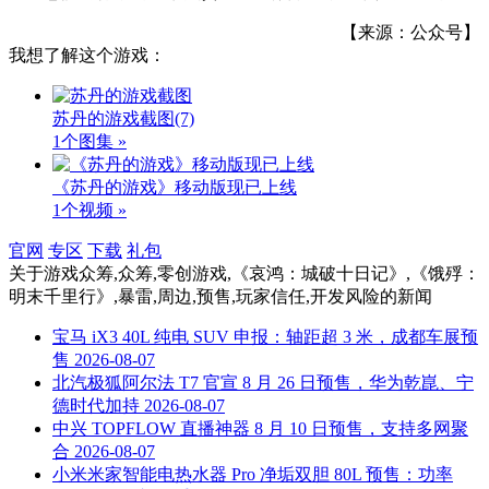
【来源：公众号】
我想了解这个游戏：
苏丹的游戏截图
(7)
1个图集 »
《苏丹的游戏》移动版现已上线
1个视频 »
官网
专区
下载
礼包
关于
游戏众筹,众筹,零创游戏,《哀鸿：城破十日记》,《饿殍：
明末千里行》,暴雷,周边,预售,玩家信任,开发风险
的新闻
宝马 iX3 40L 纯电 SUV 申报：轴距超 3 米，成都车展预
售
2026-08-07
北汽极狐阿尔法 T7 官宣 8 月 26 日预售，华为乾崑、宁
德时代加持
2026-08-07
中兴 TOPFLOW 直播神器 8 月 10 日预售，支持多网聚
合
2026-08-07
小米米家智能电热水器 Pro 净垢双胆 80L 预售：功率