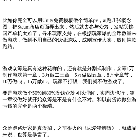
比如你完全可以用Unity免费模板做个简单pv，ai跑几张概念
图，把Steam商店页面弄出来，然后就去参与众筹，发帖哭惨
国产单机太难了，寻求玩家支持，在根据玩家爆的金币数量来
做游戏，做到不用自己的钱做游戏，成则宣传大卖，败则携款
跑路。
游戏众筹是真有这种花样的，还有就是分割式制作，众筹1万
制作游戏第一章，3万做二三章，5万做四五章，8万全章节，
10万做cg，15万做dlc。玩家不打钱，我们就不做游戏了。
要是游戏做个50%到80%没钱众筹可以理解，卖周边也行，第
一章没做好就开始众筹是不是有什么不对。和以前贷款做独游
亏钱的完全是两个极端。
众筹跑路玩家是真没招，之前很火的《恋爱猪脚饭》，就成品
来说，也算是暴雷了。