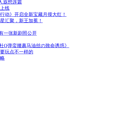
人遐想连篇
日上线
行动》开启全新宝藏月摸大红！
群星汇聚，新王加冕！
布，另有一张新剧照公开
简杜Q弹蛮腰裹马油丝の致命诱惑》
次要玩点不一样的
攻略