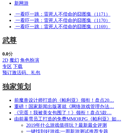
新网游
一看吓一跳：雷死人不偿命的囧图集（1171）
一看吓一跳：雷死人不偿命的囧图集（1170）
一看吓一跳：雷死人不偿命的囧图集（1169）
武尊
0.0
分
2D
魔幻
角色扮演
专区
下载
预订激活码、礼包
独家策划
前魔兽设计师打造的《帕利亚》领衔！盘点20…
重磅！国家新闻出版署就《网络游戏管理办法…
《完蛋！我被美女包围了！》领衔！盘点5款…
由前暴雪员工打造的免费MMORPG《帕利亚》如…
2019年什么游戏值得玩？最新最全评测
一键找到好游戏:一周新游测试推荐专题