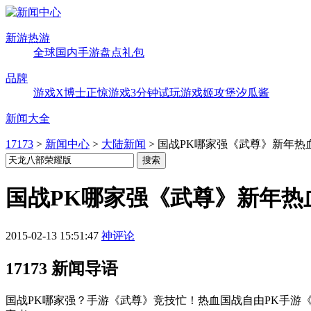
新游热游
全球
国内
手游
盘点
礼包
品牌
游戏X博士
正惊游戏
3分钟试玩
游戏姬攻堡
汐瓜酱
新闻大全
17173
>
新闻中心
>
大陆新闻
>
国战PK哪家强《武尊》新年热
国战PK哪家强《武尊》新年热
2015-02-13 15:51:47
神评论
17173 新闻导语
国战PK哪家强？手游《武尊》竞技忙！热血国战自由PK手游