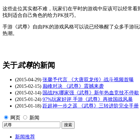
这些走位其实都不难，玩家们在平时的游戏中应该可以经常看
找到适合自己角色的给力PK技巧。
手游《武尊》自由PK的游戏风格可以说已经唤醒了众多手游玩
热潮。
关于
武尊
的新闻
(2015-04-29)
张馨予代言 《大唐双龙传》战斗视频首曝
(2015-02-15)
巅峰对决 《武尊》震撼来袭
(2015-02-14)
国战PK哪家强《武尊》新年热血竞技不停歇
(2015-01-24)
97%玩家好评 手游《武尊》再掀国战风暴
(2015-01-18)
距超神一步之遥 《武尊》三转进阶完全手册
网页
新闻
新闻推荐