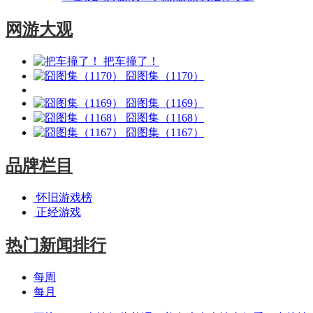
网游大观
把车撞了！
囧图集（1170）
囧图集（1169）
囧图集（1168）
囧图集（1167）
品牌栏目
怀旧游戏榜
正经游戏
热门新闻排行
每周
每月