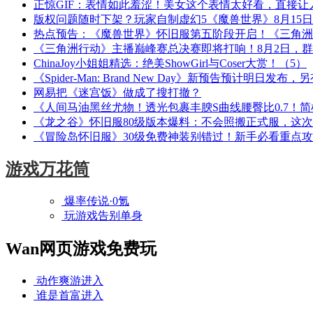
正惊GIF：表情如此羞涩！美女这个表情太好看，直接让
版权问题随时下架？玩家自制虚幻5《魔兽世界》8月15
热点预告：《魔兽世界》怀旧服第五阶段开启！《三角洲
《三角洲行动》主播巅峰赛总决赛即将打响！8月2日，
ChinaJoy小姐姐精选：绝美ShowGirl与Coser大赏！（5）
《Spider-Man: Brand New Day》新预告预计明日发
网易把《迷宫饭》做成了搜打撤？
《人间马油黑丝尤物！透光包裹丰腴S曲线腰臀比0.7！
《龙之谷》怀旧服80级版本爆料：不会照搬正式服，这
《冒险岛怀旧服》30级免费神装别错过！新手必看重点
游戏万花筒
爆率传说·0氪
玩游戏告别单身
Wan网页游戏免费玩
动作爽游
进入
谁是首富
进入