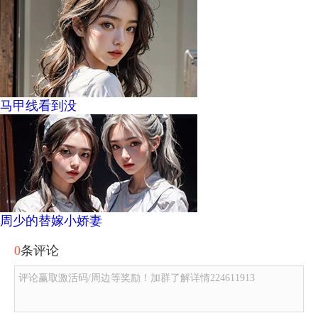
马甲线看到没
周少的替嫁小娇妻
0
条评论
评论赢取激活码/周边等奖励！加群了解详情224611913