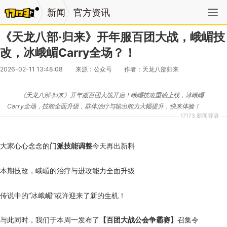
新闻
官方资讯
《天龙八部·归来》开年服百团大战，峨嵋技
改，冰峨嵋Carry全场？！
2026-02-11 13:48:08
来源：公众号
作者：天龙八部归来
《天龙八部·归来》开年服百团大战开启！峨嵋技改重磅上线，冰峨嵋
Carry全场，技能全面升级，群体治疗与输出能力大幅提升，快来体验！
17173 新闻导语
大家心心念念的
门派技能调整
今天再出新料
本期技改，峨嵋的治疗与进攻能力全面升级
传说中的“冰峨嵋”或许迎来了新的生机！
与此同时，我们于本周一发布了
【百团大战公会争霸赛】
召集令