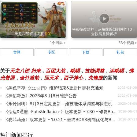
丐帮技改封神！从短腿近战到冲阵T0，
天龙八部·归来截图
(10)
全技能差异解析
1个图集 »
53个视频 »
官网
专区
下载
礼包
关于
天龙八部·归来
，
百团大战
，
峨嵋
，
技能调整
，
冰峨嵋
，
佛
光普照
，
金针渡劫
，
回天术
，
西子捧心
，
先锋服
的新闻
《黑色幸存: 永远回归》维护结束&更新日志补充通知
2026-08-06
《神佑释放》2026年8 月6日维护公告
2026-08-06
《永铃回响》8月3日定期更新：娅技能体系调整与状态机制优化
2026-08-05
《命运&通胀 -Fate&Inflation-》版本更新 - 7.30 - 修复Bug与敌人技能调整
2026-08-01
《赛菲莉娅》版本更新 - 1.0.21 - 最终BOSS机制优化与Bug修复
2026-07-31
热门新闻排行