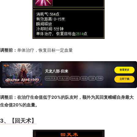
调整前：
单体治疗，恢复目标一定血量
查看更多
天龙八部·归来
轻松天龙
天龙八部
轻松版
端游
门派
乔峰
立即下载
怀旧
调整后：
在治疗生命值低于20%的队友时，额外为其回复峨嵋自身最大
生命值20%的血量。
3、【回天术】