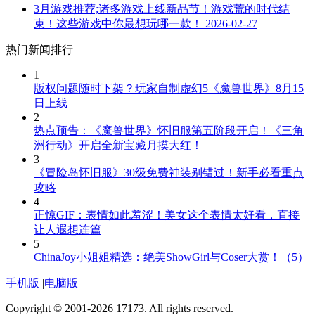
3月游戏推荐;诸多游戏上线新品节！游戏荒的时代结
束！这些游戏中你最想玩哪一款！
2026-02-27
热门新闻排行
1
版权问题随时下架？玩家自制虚幻5《魔兽世界》8月15
日上线
2
热点预告：《魔兽世界》怀旧服第五阶段开启！《三角
洲行动》开启全新宝藏月摸大红！
3
《冒险岛怀旧服》30级免费神装别错过！新手必看重点
攻略
4
正惊GIF：表情如此羞涩！美女这个表情太好看，直接
让人遐想连篇
5
ChinaJoy小姐姐精选：绝美ShowGirl与Coser大赏！（5）
手机版
|
电脑版
Copyright © 2001-2026 17173. All rights reserved.