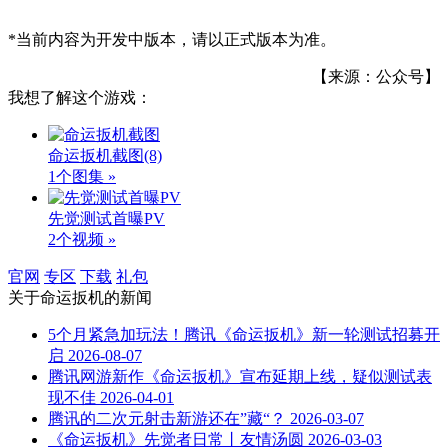
*当前内容为开发中版本，请以正式版本为准。
【来源：公众号】
我想了解这个游戏：
命运扳机截图
(8)
1个图集 »
先觉测试首曝PV
2个视频 »
官网
专区
下载
礼包
关于
命运扳机
的新闻
5个月紧急加玩法！腾讯《命运扳机》新一轮测试招募开
启
2026-08-07
腾讯网游新作《命运扳机》宣布延期上线，疑似测试表
现不佳
2026-04-01
腾讯的二次元射击新游还在”藏“？
2026-03-07
《命运扳机》先觉者日常丨友情汤圆
2026-03-03