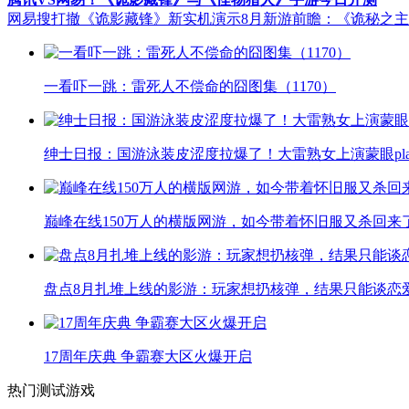
网易搜打撤《诡影藏锋》新实机演示
8月新游前瞻：《诡秘之
一看吓一跳：雷死人不偿命的囧图集（1170）
绅士日报：国游泳装皮涩度拉爆了！大雷熟女上演蒙眼pla
巅峰在线150万人的横版网游，如今带着怀旧服又杀回来
盘点8月扎堆上线的影游：玩家想扔核弹，结果只能谈恋
17周年庆典 争霸赛大区火爆开启
热门测试游戏