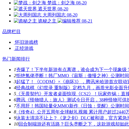
梦战：剑之海
08-20
遮天世界
08-20
大周列国志
08-20
诡秘之主
08-21
品牌栏目
怀旧游戏榜
正经游戏
热门新闻排行
1
夯爆了！下半年新游有点离谱，谁会成为下一个现象级
2
拒绝氪佬垄断！韩厂MMO《宙斯：傲慢之神》公测时
3
起猛了！《CODM》×《崩坏3》，腾讯米哈游首次联动
4
经典战棋《幻世录 重制版》定档九月，画质光影全面升
5
《无畏契约》开发者桌面惊现《CS2》！玩家炸锅：直
6
腾讯《怪物猎人：旅人》测试今日开启，38种怪物可供
7
不用肝！韩国轻量化MMO新作《日蚀：觉醒》公测时
8
《传奇4》公开五周年全球献礼视频 累计用户超过2440
9
泳装太清凉不让上？《龙之剑》DLC被和谐，官方紧急
10
回合制端游还有活路？巨头垄断之下，这款游戏却如此