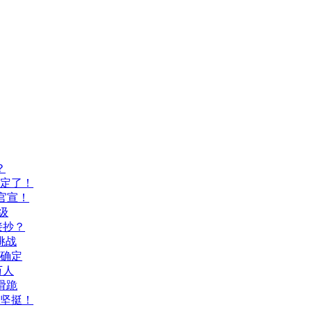
？
间定了！
官宣！
级
接抄？
挑战
间确定
万人
滑跪
坚挺！