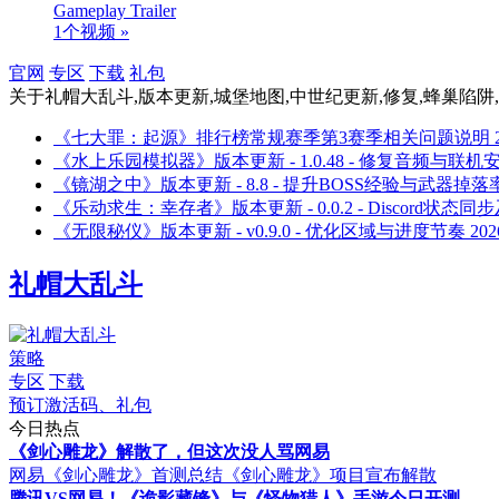
Gameplay Trailer
1个视频 »
官网
专区
下载
礼包
关于
礼帽大乱斗,版本更新,城堡地图,中世纪更新,修复,蜂巢陷阱
《七大罪：起源》排行榜常规赛季第3赛季相关问题说明
《水上乐园模拟器》版本更新 - 1.0.48 - 修复音频与联机
《镜湖之中》版本更新 - 8.8 - 提升BOSS经验与武器掉落
《乐动求生：幸存者》版本更新 - 0.0.2 - Discord状态同
《无限秘仪》版本更新 - v0.9.0 - 优化区域与进度节奏
202
礼帽大乱斗
策略
专区
下载
预订激活码、礼包
今日热点
《剑心雕龙》解散了，但这次没人骂网易
网易《剑心雕龙》首测总结
《剑心雕龙》项目宣布解散
腾讯VS网易！《诡影藏锋》与《怪物猎人》手游今日开测