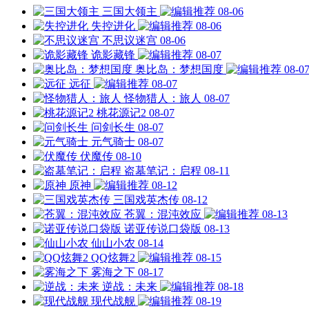
三国大领主
08-06
失控进化
08-06
不思议迷宫
08-06
诡影藏锋
08-07
奥比岛：梦想国度
08-0
远征
08-07
怪物猎人：旅人
08-07
桃花源记2
08-07
问剑长生
08-07
元气骑士
08-07
伏魔传
08-10
盗墓笔记：启程
08-11
原神
08-12
三国戏英杰传
08-12
苍翼：混沌效应
08-13
诺亚传说口袋版
08-13
仙山小农
08-14
QQ炫舞2
08-15
雾海之下
08-17
逆战：未来
08-18
现代战舰
08-19