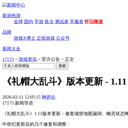
新游热游
全球
国内
手游
盘点
测试表
开服表
怀旧频道
品牌
游戏X博士
正惊游戏
公众号
新闻大全
17173
>
游戏资讯
>
官方公告
>
正文
《礼帽大乱斗》版本更新 - 1.1
2026-02-11 12:05:15
神评论
17173 新闻导语
《礼帽大乱斗》1.11版本更新：修复城堡地图漏洞、幽灵状态
中世纪更新后的几个修复和调整：