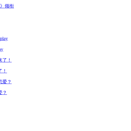
主》领衔
y
了！
爱？