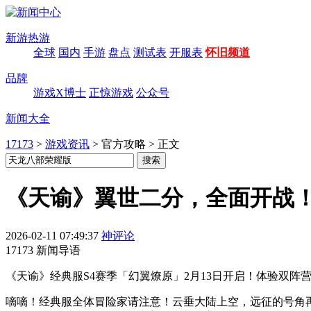
新游热游
全球
国内
手游
盘点
测试表
开服表
怀旧频道
品牌
游戏X博士
正惊游戏
公众号
新闻大全
17173
>
游戏资讯
>
官方攻略
>
正文
《天谕》翼世二分，全面开战
2026-02-11 07:49:37
神评论
17173 新闻导语
《天谕》经典服S4赛季「幻翼燎原」2月13日开启！体验双
嘀嘀！经典服全体冒险家请注意！云垂大陆上空，远征的号角再