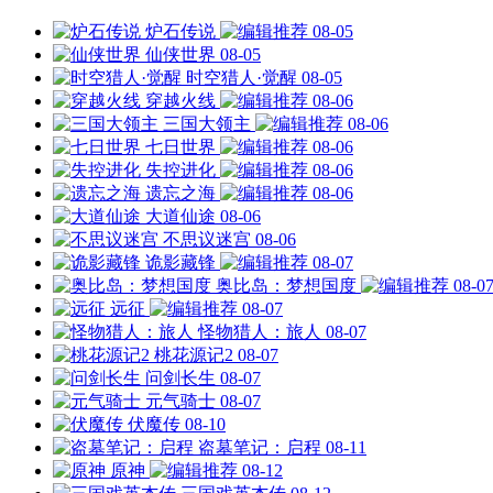
炉石传说
08-05
仙侠世界
08-05
时空猎人·觉醒
08-05
穿越火线
08-06
三国大领主
08-06
七日世界
08-06
失控进化
08-06
遗忘之海
08-06
大道仙途
08-06
不思议迷宫
08-06
诡影藏锋
08-07
奥比岛：梦想国度
08-0
远征
08-07
怪物猎人：旅人
08-07
桃花源记2
08-07
问剑长生
08-07
元气骑士
08-07
伏魔传
08-10
盗墓笔记：启程
08-11
原神
08-12