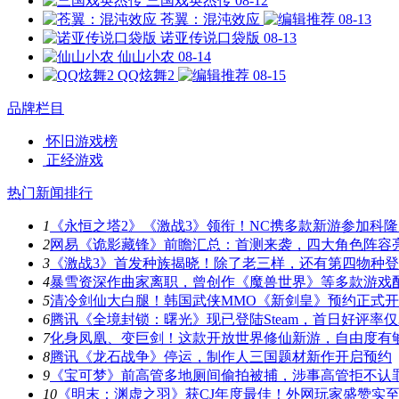
三国戏英杰传
08-12
苍翼：混沌效应
08-13
诺亚传说口袋版
08-13
仙山小农
08-14
QQ炫舞2
08-15
品牌栏目
怀旧游戏榜
正经游戏
热门新闻排行
1
《永恒之塔2》《激战3》领衔！NC携多款新游参加科隆
2
网易《诡影藏锋》前瞻汇总：首测来袭，四大角色阵容
3
《激战3》首发种族揭晓！除了老三样，还有第四物种
4
暴雪资深作曲家离职，曾创作《魔兽世界》等多款游戏
5
清冷剑仙大白腿！韩国武侠MMO《新剑皇》预约正式
6
腾讯《全境封锁：曙光》现已登陆Steam，首日好评率仅3
7
化身凤凰、变巨剑！这款开放世界修仙新游，自由度有
8
腾讯《龙石战争》停运，制作人三国题材新作开启预约
9
《宝可梦》前高管多地厕间偷拍被捕，涉事高管拒不认
10
《明末：渊虚之羽》获CJ年度最佳！外网玩家盛赞实