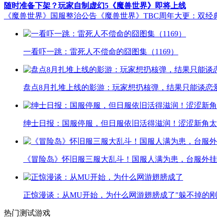
随时准备下架？玩家自制虚幻5《魔兽世界》即将上线
《魔兽世界》国服整治公告
《魔兽世界》TBC周年大更：双经
一看吓一跳：雷死人不偿命的囧图集（1169）
盘点8月扎堆上线的影游：玩家想扔核弹，结果只能谈恋
绅士日报：国服停服，但日服依旧活得滋润！涩涩新角太
《冒险岛》怀旧服三服大乱斗！国服人满为患，台服外挂
正惊漫谈：从MU开始，为什么网游翅膀成了"躲不掉的刚
热门测试游戏