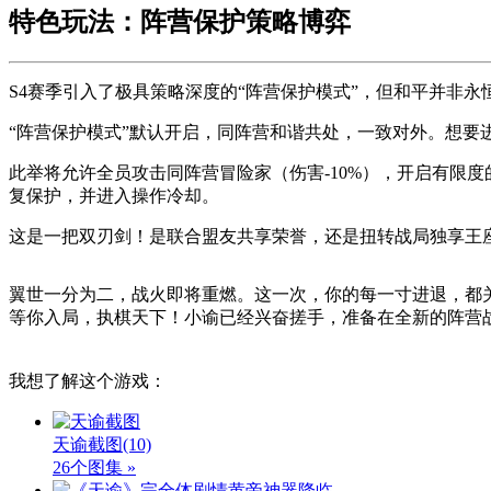
特色玩法：阵营保护策略博弈
S4赛季引入了极具策略深度的“阵营保护模式”，但和平并非永
“阵营保护模式”默认开启，同阵营和谐共处，一致对外。想要
此举将允许全员攻击同阵营冒险家（伤害-10%），开启有限
复保护，并进入操作冷却。
这是一把双刃剑！是联合盟友共享荣誉，还是扭转战局独享王
翼世一分为二，战火即将重燃。这一次，你的每一寸进退，都
等你入局，执棋天下！小谕已经兴奋搓手，准备在全新的阵营
我想了解这个游戏：
天谕截图
(10)
26个图集 »