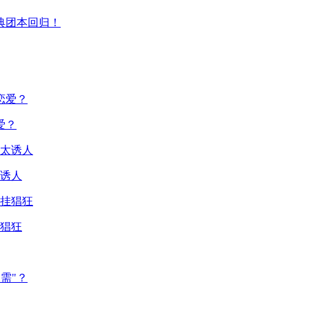
典团本回归！
爱？
诱人
猖狂
需"？