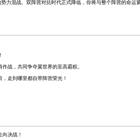
是简单的势力混战。双阵营对抗时代正式降临，你将与整个阵营的命
！
肩作战，共同争夺翼世界的至高霸权。
前，走到哪里都自带阵营荣光！
走向决战！