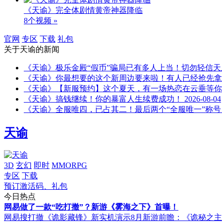
《天谕》完全体剧情黄帝神器降临
8个视频 »
官网
专区
下载
礼包
关于
天谕
的新闻
《天谕》极乐金殿“假币”骗局已有多人上当！切勿轻信
《天谕》你最想要的这个新周边要来啦！有人已经抢先拿
《天谕》【新服预约】这个夏天，有一场热恋在云垂等你
《天谕》搞钱继续！你的暴富人生续费成功！
2026-08-04
《天谕》全服唯四，已占其二！最后两个“全服唯一”称
天谕
3D
玄幻
即时
MMORPG
专区
下载
预订激活码、礼包
今日热点
网易做了一款“吃打撤”？新游《雾海之下》首曝！
网易搜打撤《诡影藏锋》新实机演示
8月新游前瞻：《诡秘之