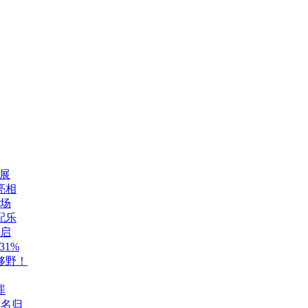
展
亮相
登场
配乐
开启
1%
够野！
罪
至名归