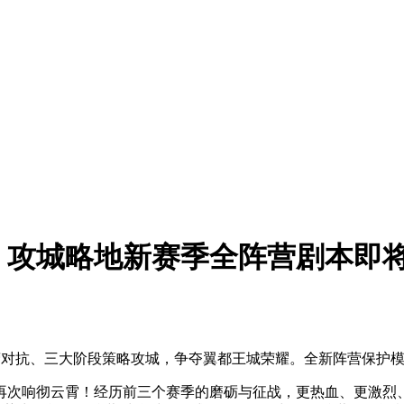
！攻城略地新赛季全阵营剧本即
阵营对抗、三大阶段策略攻城，争夺翼都王城荣耀。全新阵营保护
次响彻云霄！经历前三个赛季的磨砺与征战，更热血、更激烈、