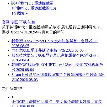
神话时代：重述版截图
(10)
1个图集 »
官网
专区
下载
礼包
关于
神话时代：重述版,德墨忒尔,扩展包通行证,新神灵包,PC
游戏,Xbox Wire,2026年2月10日
的新闻
我希望 Xbox Project Helix 发布时依然是一台游戏 PC
2026-08-05
内存危机似乎正蔓延至主板市场
2026-08-05
知名技术团队：8GB显存及玩家拖累整个PC游戏业！
2026-08-04
韩国PC游戏新作《QUIET》开启Steam测试 实机视频放
出
2026-08-04
Steam上可能买不到微软游戏了？传闻内部正在讨论退出
方案
2026-08-03
热门新闻排行
1
正惊GIF：表情如此羞涩！美女这个表情太好看，直接
让人遐想连篇