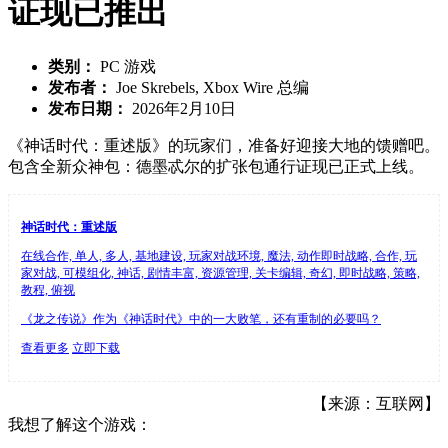
证现已推出
类别：
PC 游戏
发布者：
Joe Skrebels, Xbox Wire 总编
发布日期：
2026年2月10日
《神话时代：重述版》的玩家们，准备好迎接大地的馈赠吧。
包含全新众神包：德墨忒尔的扩张包通行证现已正式上线。
神话时代：重述版
在线合作, 单人, 多人, 基地建设, 玩家对战环境, 魔法, 动作即时战略, 合作, 玩
家对战, 可模组化, 神话, 剧情丰富, 资源管理, 关卡编辑, 奇幻, 即时战略, 策略,
教程, 俯视
《龙之传说》作为《神话时代》中的一大败笔，还有重制的必要吗？
查看更多
立即下载
【来源：互联网】
我想了解这个游戏：