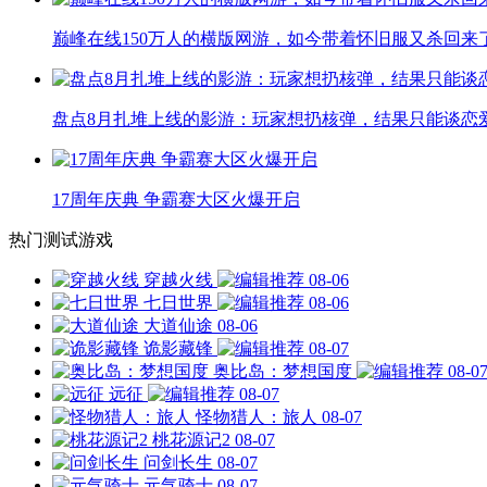
巅峰在线150万人的横版网游，如今带着怀旧服又杀回来
盘点8月扎堆上线的影游：玩家想扔核弹，结果只能谈恋
17周年庆典 争霸赛大区火爆开启
热门测试游戏
穿越火线
08-06
七日世界
08-06
大道仙途
08-06
诡影藏锋
08-07
奥比岛：梦想国度
08-0
远征
08-07
怪物猎人：旅人
08-07
桃花源记2
08-07
问剑长生
08-07
元气骑士
08-07