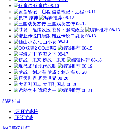
伏魔传
08-10
盗墓笔记：启程
08-11
原神
08-12
三国戏英杰传
08-12
苍翼：混沌效应
08-13
诺亚传说口袋版
08-13
仙山小农
08-14
QQ炫舞2
08-15
雾海之下
08-17
逆战：未来
08-18
现代战舰
08-19
梦战：剑之海
08-20
遮天世界
08-20
大周列国志
08-20
诡秘之主
08-21
品牌栏目
怀旧游戏榜
正经游戏
热门新闻排行