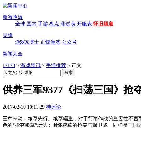
新游热游
全球
国内
手游
盘点
测试表
开服表
怀旧频道
品牌
游戏X博士
正惊游戏
公众号
新闻大全
17173
>
游戏资讯
>
手游推荐
>
正文
供养三军9377《扫荡三国》抢
2017-02-10 10:11:29
神评论
三军未动，粮草先行。粮草辎重，对于行军作战的重要性不言而
色的“抢夺粮草”玩法：围绕粮草的抢夺与保卫战，同样是三国战