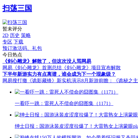
扫荡三国
暂未评分
2D
历史
策略
专区
下载
预订激活码、礼包
今日热点
《剑心雕龙》解散了，但这次没人骂网易
网易《剑心雕龙》首测总结
《剑心雕龙》项目宣布解散
下半年新游实力有点离谱，谁会成为下一个现象级？
网易搜打撤《诡影藏锋》新实机演示
8月新游前瞻：《诡秘之
一看吓一跳：雷死人不偿命的囧图集（1171）
绅士日报：国游泳装皮涩度拉爆了！大雷熟女上演蒙眼pla