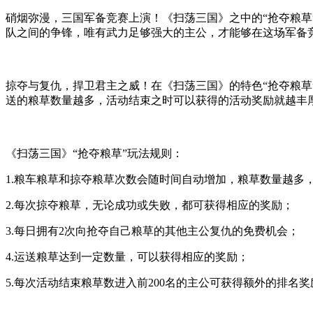
硝烟弥漫，三国军备竞赛上演！《扫荡三国》之中的“抢夺粮草
队之间的争锋，唯有武力足够强大的主公，才能够在这场军备
掠夺与复仇，捍卫君主之威！在《扫荡三国》的特色“抢夺粮
送的粮草数量越多，活动结束之时可以获得的活动奖励就越丰
《扫荡三国》“抢夺粮草”玩法规则：
1.粮车粮草和掠夺粮草次数会随时间自动增加，粮草数量越多
2.每次掠夺粮草，无论成功或失败，都可获得相应的奖励；
3.每日拥有2次向抢夺自己粮草的其他主公复仇的免费机会；
4.运送粮草达到一定数量，可以获得相应的奖励；
5.每次活动结束粮草数进入前200名的主公可获得额外的排名奖