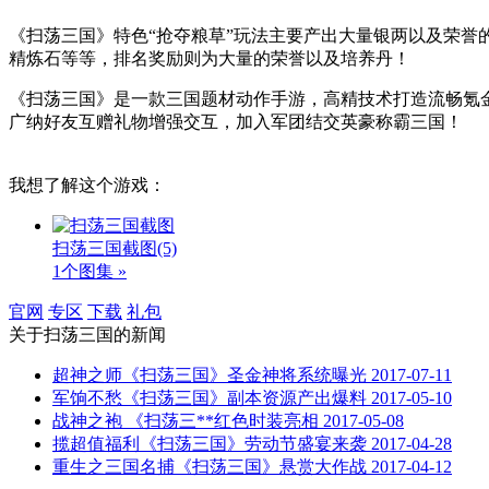
《扫荡三国》特色“抢夺粮草”玩法主要产出大量银两以及荣
精炼石等等，排名奖励则为大量的荣誉以及培养丹！
《扫荡三国》是一款三国题材动作手游，高精技术打造流畅氪金
广纳好友互赠礼物增强交互，加入军团结交英豪称霸三国！
我想了解这个游戏：
扫荡三国截图
(5)
1个图集 »
官网
专区
下载
礼包
关于
扫荡三国
的新闻
超神之师《扫荡三国》圣金神将系统曝光
2017-07-11
军饷不愁《扫荡三国》副本资源产出爆料
2017-05-10
战神之袍 《扫荡三**红色时装亮相
2017-05-08
揽超值福利《扫荡三国》劳动节盛宴来袭
2017-04-28
重生之三国名捕《扫荡三国》悬赏大作战
2017-04-12