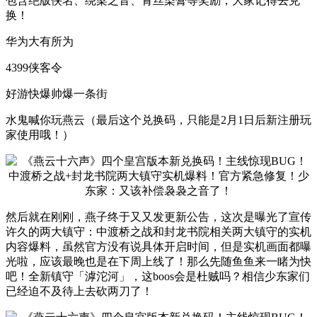
包含绝版侠名、绕梁之音、青丝染膏等奖励，大家记得去兑
换！
华为大有所为
4399侠客令
好游快爆帅爆一条街
水鬼喊你玩燕云（最后这个兑换码，只能是2月1日后新注册玩
家使用哦！）
然后就在刚刚，燕子终于又又发更新公告，这次是曝光了宣传
许久的两大镇守：中渡桥之战和封龙书院相关两大镇守的实机
内容爆料，虽然官方没有说具体开启时间，但是实机画面都曝
光啦，应该最晚也是在下周上线了！那么先随鱼鱼来一睹为快
吧！全新镇守「滹沱河」，这boos会是杜贼吗？相信少东家们
已经迫不及待上去砍两刀了！