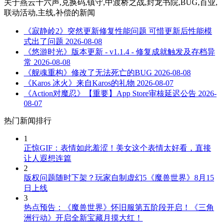
关于
燕云十六声,兑换码,镇守,中渡桥之战,封龙书院,BUG,百业,
联动活动,主线,补偿
的新闻
《寂静岭2》突然更新修复性能问题 可惜更新后性能模
式出了问题
2026-08-08
《悠游时光》版本更新 - v1.1.4 - 修复成就触发及存档异
常
2026-08-08
《舰魂重构》修改了无法死亡的BUG
2026-08-08
《Karos 冰火》来自Karos的礼物
2026-08-07
《Action对魔忍》【重要】App Store审核延迟公告
2026-
08-07
热门新闻排行
1
正惊GIF：表情如此羞涩！美女这个表情太好看，直接
让人遐想连篇
2
版权问题随时下架？玩家自制虚幻5《魔兽世界》8月15
日上线
3
热点预告：《魔兽世界》怀旧服第五阶段开启！《三角
洲行动》开启全新宝藏月摸大红！