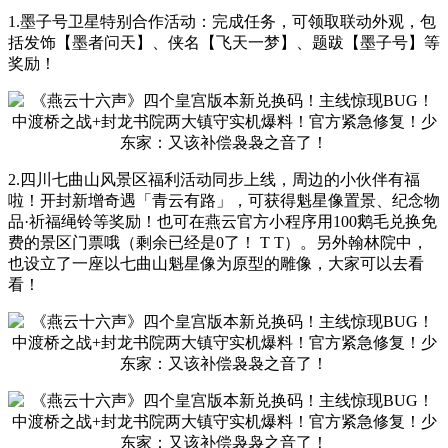
1.墨子号卫星特别合作活动：完成任务，可领取联动外观，包
括发饰【墨者问天】、侠名【飞天一梦】、题跋【墨子号】等
奖励！
2.四川七曲山风景区福利活动同步上线，周边的小伙伴有福
啦！开封新增奇遇「青云有路」，可获得魁星像置景、纪念物
品·祈福绳铃等奖励！也可在燕云官方小程序用100鹅毛兑换免
费的景区门票哦（剩余已经是0了！ T T）。另外翰林院中，
也设立了一座以七曲山魁星像为原型的雕像，大家可以去看
看！