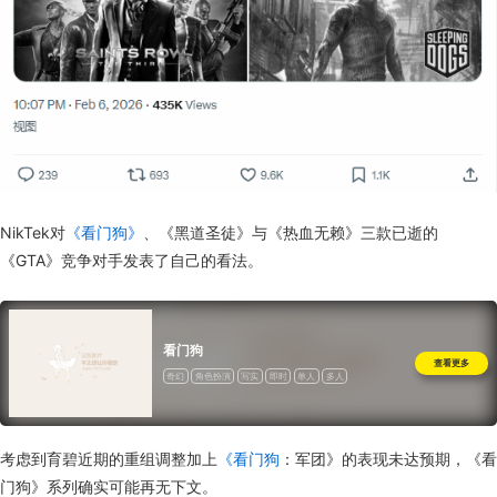
NikTek对
《看门狗》
、《黑道圣徒》与《热血无赖》三款已逝的
《GTA》竞争对手发表了自己的看法。
看门狗
查看更多
奇幻
角色扮演
写实
即时
单人
多人
部分支持控制器
一次性付费
考虑到育碧近期的重组调整加上
《看门狗
：军团》的表现未达预期，《看
门狗》系列确实可能再无下文。