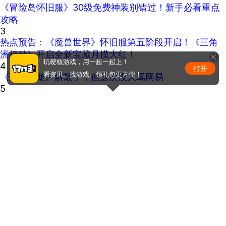
《冒险岛怀旧服》30级免费神装别错过！新手必看重点
攻略
3
热点预告：《魔兽世界》怀旧服第五阶段开启！《三角
洲行动》开启全新宝藏月摸大红！
玩硬核游戏，用一起一起上！
4
打开
看资讯、找游戏、领礼包更方便！
《剑心雕龙》解散了，但这次没人骂网易
5
ChinaJoy小姐姐精选：绝美ShowGirl与Coser大赏！
（5）