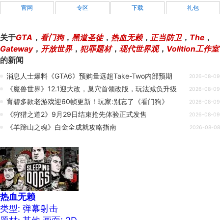
官网
专区
下载
礼包
关于
GTA
，
看门狗
，
黑道圣徒
，
热血无赖
，
正当防卫
，
The
，
Gateway
，
开放世界
，
犯罪题材
，
现代世界观
，
Volition工作室
的新闻
消息人士爆料《GTA6》预购量远超Take-Two内部预期
2026-08-09
《魔兽世界》12.1迎大改，巢穴首领改版，玩法减负升级
2026-08-09
育碧多款老游戏迎60帧更新！玩家:别忘了《看门狗》
2026-08-09
《狩猎之道2》9月29日结束抢先体验正式发售
2026-08-09
《羊蹄山之魂》白金全成就攻略指南
2026-08-08
热血无赖
类型: 弹幕射击