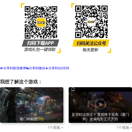
分享到新浪微博
分享到微信
分享到QQ空间
t
w
z
我想了解这个游戏：
是否时过境迁？ 育碧终于宣布《看门
看门狗截图
(10)
狗》改编电影正式开拍
1个图集 »
1个视频 »