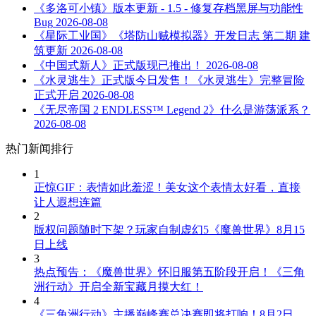
《多洛可小镇》版本更新 - 1.5 - 修复存档黑屏与功能性
Bug
2026-08-08
《星际工业国》《塔防山贼模拟器》开发日志 第二期 建
筑更新
2026-08-08
《中国式新人》正式版现已推出！
2026-08-08
《水灵逃生》正式版今日发售！《水灵逃生》完整冒险
正式开启
2026-08-08
《无尽帝国 2 ENDLESS™ Legend 2》什么是游荡派系？
2026-08-08
热门新闻排行
1
正惊GIF：表情如此羞涩！美女这个表情太好看，直接
让人遐想连篇
2
版权问题随时下架？玩家自制虚幻5《魔兽世界》8月15
日上线
3
热点预告：《魔兽世界》怀旧服第五阶段开启！《三角
洲行动》开启全新宝藏月摸大红！
4
《三角洲行动》主播巅峰赛总决赛即将打响！8月2日，