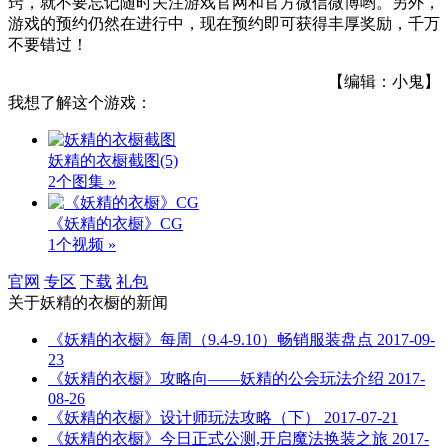
窍，就不要忘记随时关注游戏官网和官方微信微博哟。另外，
游戏的预约仍然在进行中，现在预约即可获得丰厚奖励，千万
不要错过！
【编辑：小鬼】
我想了解这个游戏：
妖精的衣橱截图
(5)
2个图集 »
《妖精的衣橱》CG
1个视频 »
官网
专区
下载
礼包
关于
妖精的衣橱
的新闻
《妖精的衣橱》每周（9.4-9.10）畅销服装盘点
2017-09-
23
《妖精的衣橱》攻略向——妖精的公会玩法介绍
2017-
08-26
《妖精的衣橱》设计师玩法攻略（下）
2017-07-21
《妖精的衣橱》今日正式公测,开启魔法换装之旅
2017-