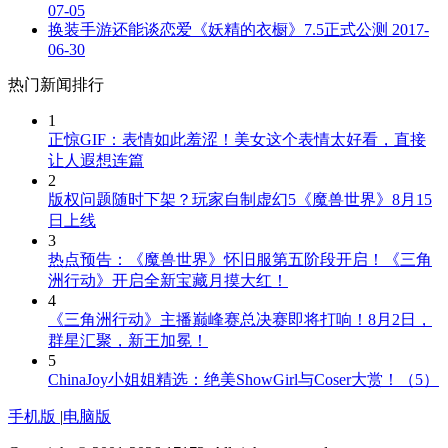
07-05
换装手游还能谈恋爱《妖精的衣橱》7.5正式公测
2017-
06-30
热门新闻排行
1
正惊GIF：表情如此羞涩！美女这个表情太好看，直接
让人遐想连篇
2
版权问题随时下架？玩家自制虚幻5《魔兽世界》8月15
日上线
3
热点预告：《魔兽世界》怀旧服第五阶段开启！《三角
洲行动》开启全新宝藏月摸大红！
4
《三角洲行动》主播巅峰赛总决赛即将打响！8月2日，
群星汇聚，新王加冕！
5
ChinaJoy小姐姐精选：绝美ShowGirl与Coser大赏！（5）
手机版
|
电脑版