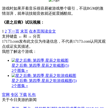
游戏时如果开着音乐很容易被游戏整个吸引，不说BGM的激
情澎湃，就单说技能音效就还挺震撼酷炫。
《星之后裔》试玩视频：
1
2
下一页
末页
在本页阅读全文
支持键盘 ← 和 → 分页
17173.com发布此文仅为传递信息，不代表17173.com认同其观
点或证实其描述。
我想了解这个游戏：
星之后裔: 第四季 星辰之歌截图
(5)
2个图集 »
星之后裔: 第四季 星辰之歌游戏截图
(5)
2个图集 »
官网
专区
下载
礼包
关于
今日美游
的新闻