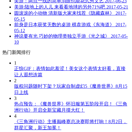
美游：两点一线的简单消除也能花式秀文艺
2017-06-23
美游:陆地上的人儿 来看看地球的另外71%吧
2017-05-21
圆滚滚的小动物 清新版大家来找茬《隐藏森林》
2017-
05-15
前身是日本获奖无数的桌游 棋盘游戏《东海道》
2017-
05-12
神说要有光 巧妙的物理类独立手游《光之城》
2017-05-
10
热门新闻排行
1
正惊GIF：表情如此羞涩！美女这个表情太好看，直接
让人遐想连篇
2
版权问题随时下架？玩家自制虚幻5《魔兽世界》8月15
日上线
3
热点预告：《魔兽世界》怀旧服第五阶段开启！《三角
洲行动》开启全新宝藏月摸大红！
4
《三角洲行动》主播巅峰赛总决赛即将打响！8月2日，
群星汇聚，新王加冕！