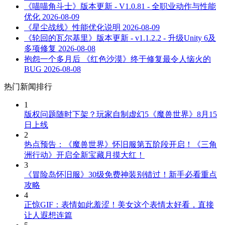
《喵喵角斗士》版本更新 - V1.0.81 - 全职业动作与性能
优化
2026-08-09
《星尘战线》性能优化说明
2026-08-09
《轮回的瓦尔基里》版本更新 - v1.1.2.2 - 升级Unity 6及
多项修复
2026-08-08
抱怨一个多月后 《红色沙漠》终于修复最令人恼火的
BUG
2026-08-08
热门新闻排行
1
版权问题随时下架？玩家自制虚幻5《魔兽世界》8月15
日上线
2
热点预告：《魔兽世界》怀旧服第五阶段开启！《三角
洲行动》开启全新宝藏月摸大红！
3
《冒险岛怀旧服》30级免费神装别错过！新手必看重点
攻略
4
正惊GIF：表情如此羞涩！美女这个表情太好看，直接
让人遐想连篇