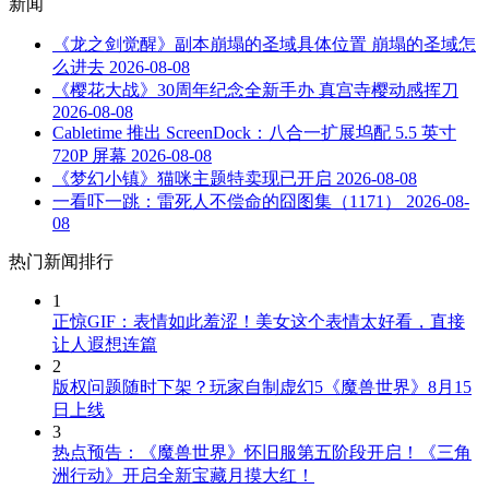
新闻
《龙之剑觉醒》副本崩塌的圣域具体位置 崩塌的圣域怎
么进去
2026-08-08
《樱花大战》30周年纪念全新手办 真宫寺樱动感挥刀
2026-08-08
Cabletime 推出 ScreenDock：八合一扩展坞配 5.5 英寸
720P 屏幕
2026-08-08
《梦幻小镇》猫咪主题特卖现已开启
2026-08-08
一看吓一跳：雷死人不偿命的囧图集（1171）
2026-08-
08
热门新闻排行
1
正惊GIF：表情如此羞涩！美女这个表情太好看，直接
让人遐想连篇
2
版权问题随时下架？玩家自制虚幻5《魔兽世界》8月15
日上线
3
热点预告：《魔兽世界》怀旧服第五阶段开启！《三角
洲行动》开启全新宝藏月摸大红！