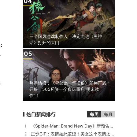
4
三个国风游戏制作人，决定走进《黑神
话》打开的大门
：
5
小
来
热游情报：《冒险岛：怀旧服》即将正式
开服，505斥资一个多亿重启“明末续
作”！
热门新闻排行
每周
每月
1
《Spider-Man: Brand New Day》新预告预计明日发布，另有一张新剧照公开
2
正惊GIF：表情如此羞涩！美女这个表情太好看，直接让人遐想连篇