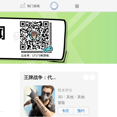
热门游戏
DNF
传奇4
剑网3旗舰版
新天龙八部
自由
诛仙世界
新仙侠5
王牌战争：代号英雄
暂未评分
3D
其他
其他
冒险
专区
预约