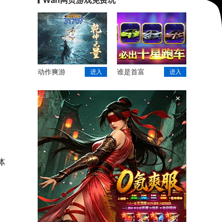
动作爽游
谁是首富
进入
进入
×
体