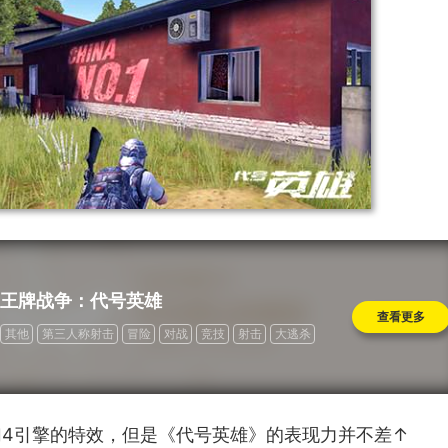
王牌战争：代号英雄
查看更多
其他
第三人称射击
冒险
对战
竞技
射击
大逃杀
道具收费
幻4引擎的特效，但是《代号英雄》的表现力并不差↑