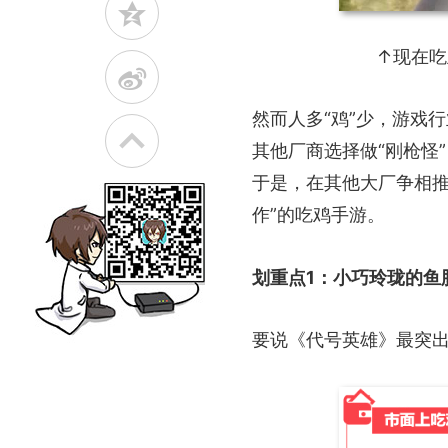
z
↑现在吃
t
然而人多“鸡”少，游戏
其他厂商选择做“刚枪怪
于是，在其他大厂争相推
作”的吃鸡手游。
划重点1：小巧玲珑的鱼
要说《代号英雄》最突出