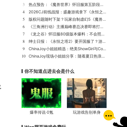
3
热点预告：《魔兽世界》怀旧服第五阶段开启！《三角洲行动》开启全新宝藏月摸大红！
4
2026CJ前线战报：盛趣游戏拿下《永恒之塔2》国服代理
5
版权问题随时下架？玩家自制虚幻5《魔兽世界》8月15日上线
6
《三角洲行动》主播巅峰赛总决赛即将打响！8月2日，群星汇聚，新王加冕！
7
《龙之谷》怀旧服80级版本爆料：不会照搬正式服，这次要玩点不一样的
8
绅士日报：《永恒之塔2》要开国服了？游戏中的涩涩时装抢先看
9
ChinaJoy小姐姐精选：绝美ShowGirl与Coser大赏！（5）
10
ChinaJoy现场小姐姐分享：随着夏日热浪的滚滚而来（1）
你不知道点进去会是什么
代
爆率传说·0氪
玩游戏告别单身
Wan网页游戏免费玩