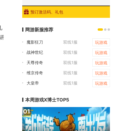
预订激活码、礼包
几
网游新服推荐
研
魔影狂刀
双线1服
魔影狂刀
玩游戏
战神世纪
双线1服
霸者天下
玩游戏
天尊传奇
双线1服
三十六计
玩游戏
维京传奇
双线1服
梦幻西游
玩游戏
大皇帝
双线1服
凡人修仙
玩游戏
本周游戏X博士TOP5
1