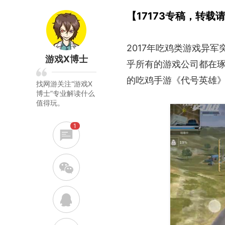
【17173专稿，转载
2017年吃鸡类游戏异
游戏X博士
乎所有的游戏公司都在琢
的吃鸡手游《代号英雄
找网游关注“游戏X
博士”专业解读什么
值得玩。
1
w
q