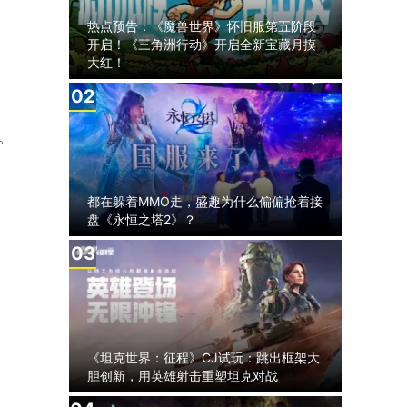
热点预告：《魔兽世界》怀旧服第五阶段
开启！《三角洲行动》开启全新宝藏月摸
大红！
2
。
都在躲着MMO走，盛趣为什么偏偏抢着接
盘《永恒之塔2》？
3
《坦克世界：征程》CJ试玩：跳出框架大
胆创新，用英雄射击重塑坦克对战