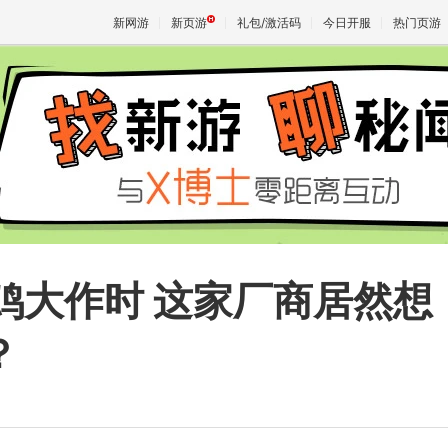
新网游
新页游
礼包/激活码
今日开服
热门页游
魔兽
天堂
王权与
鸡大作时 这家厂商居然想
？