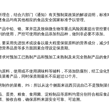
析理念，结合六部门《通知》有关预制菜政策的解读说明，标准
述食品均有其他相应的食品安全国家标准予以管理。
产品中铅、铬、苯并芘及致病微生物等重点风险因素提出管控要
剂的使用，严控可使用的食品添加剂品种，做到非必要不添加。
，要采用先进技术或设备以最大程度保留原料的营养成分，减少
虑营养品质等多方面因素合理设定保质期。
要求对预加工已熟制产品和预加工未熟制及未完全熟制产品的食
。
为原料，使用或不使用调味料等辅料，不添加防腐剂，经工业化
菜肴产品，同时保质期最长不应超过12个月。
作的菜肴。PS：所以从这个侧面来说西贝说自己不是预制菜似乎
品、蛋类、粮食、食用菌、淀粉制品等原料均需分别符合相应食
票、验收合格，确保原料来源安全可靠、可追溯。