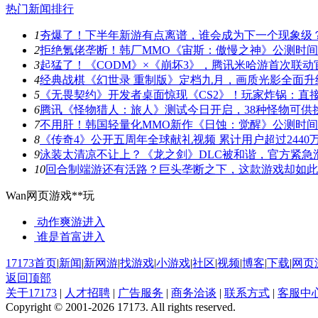
热门新闻排行
1
夯爆了！下半年新游有点离谱，谁会成为下一个现象级
2
拒绝氪佬垄断！韩厂MMO《宙斯：傲慢之神》公测时
3
起猛了！《CODM》×《崩坏3》，腾讯米哈游首次联动
4
经典战棋《幻世录 重制版》定档九月，画质光影全面升
5
《无畏契约》开发者桌面惊现《CS2》！玩家炸锅：直
6
腾讯《怪物猎人：旅人》测试今日开启，38种怪物可供
7
不用肝！韩国轻量化MMO新作《日蚀：觉醒》公测时
8
《传奇4》公开五周年全球献礼视频 累计用户超过2440
9
泳装太清凉不让上？《龙之剑》DLC被和谐，官方紧急
10
回合制端游还有活路？巨头垄断之下，这款游戏却如此
Wan网页游戏**玩
动作爽游
进入
谁是首富
进入
17173首页
|
新闻
|
新网游
|
找游戏
|
小游戏
|
社区
|
视频
|
博客
|
下载
|
网页
返回顶部
关于17173
|
人才招聘
|
广告服务
|
商务洽谈
|
联系方式
|
客服中
Copyright © 2001-2026 17173. All rights reserved.