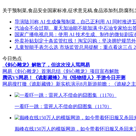
关于
预制菜,食品安全国家标准,征求意见稿,食品添加剂,防腐剂,
导演陆川称 AI 生成像预制菜，自己正利用 AI 同时推进
汽油会不会过期、夏天加油能不能加满 中石油专家给出
国家广播电视总局：使用 AI 技术生成、制作的微短剧
外卖补贴划定十条监管红线！淘宝闪购：坚决拥护规范外
儿童智能手表怎么选 市场监管总局提醒：重点看这三点
2
今日热点
《剑心雕龙》解散了，但这次没人骂网易
网易《剑心雕龙》首测总结
《剑心雕龙》项目宣布解散
腾讯VS网易！《诡影藏锋》与《怪物猎人》手游今日开测
网易搜打撤《诡影藏锋》新实机演示
8月新游前瞻：《诡秘之
一看吓一跳：雷死人不偿命的囧图集（1170）
巅峰在线150万人的横版网游，如今带着怀旧服又杀回来