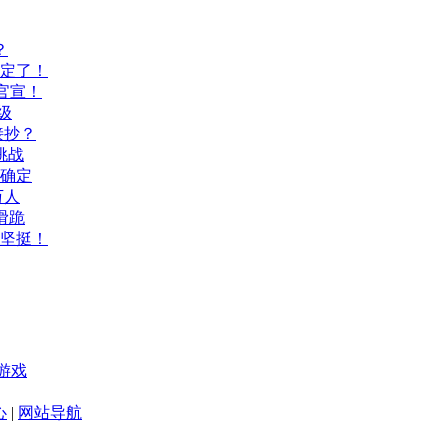
？
间定了！
官宣！
级
接抄？
挑战
间确定
万人
滑跪
坚挺！
游戏
心
|
网站导航