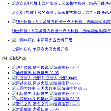
盘点8月扎堆上线的影游：玩家想扔核弹，结果只能谈恋
绅士日报：V字紧身衣勒出一双大长腿，透肉黑丝质感绝
17周年庆典 争霸赛大区火爆开启
热门测试游戏
炉石传说
08-05
仙侠世界
08-05
时空猎人·觉醒
08-05
穿越火线
08-06
三国大领主
08-06
七日世界
08-06
失控进化
08-06
遗忘之海
08-06
大道仙途
08-06