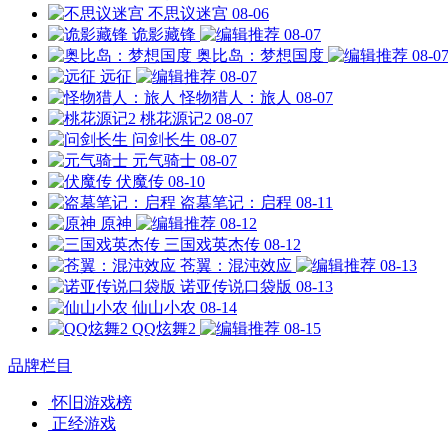
不思议迷宫
08-06
诡影藏锋
08-07
奥比岛：梦想国度
08-0
远征
08-07
怪物猎人：旅人
08-07
桃花源记2
08-07
问剑长生
08-07
元气骑士
08-07
伏魔传
08-10
盗墓笔记：启程
08-11
原神
08-12
三国戏英杰传
08-12
苍翼：混沌效应
08-13
诺亚传说口袋版
08-13
仙山小农
08-14
QQ炫舞2
08-15
品牌栏目
怀旧游戏榜
正经游戏