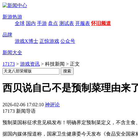
新游热游
全球
国内
手游
盘点
测试表
开服表
怀旧频道
品牌
游戏X博士
正惊游戏
公众号
新闻大全
17173
>
游戏资讯
>
科技新闻
>
正文
西贝说自己不是预制菜理由来
2026-02-06 17:02:10
神评论
17173 新闻导语
预制菜国标征求意见稿发布！明确界定预制菜定义，不含主食
据国内媒体报道称，国家卫生健康委今天发布《食品安全国家标