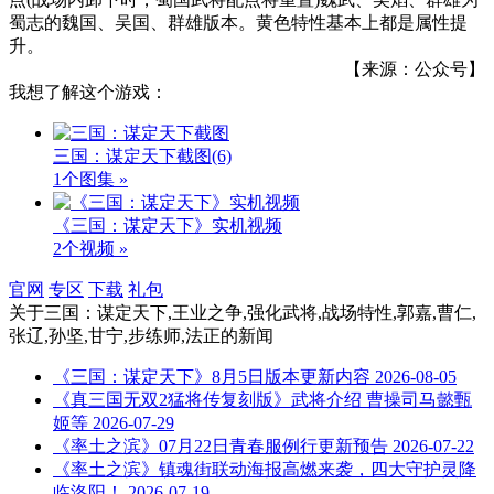
蜀志的魏国、吴国、群雄版本。黄色特性基本上都是属性提
升。
【来源：公众号】
我想了解这个游戏：
三国：谋定天下截图
(6)
1个图集 »
《三国：谋定天下》实机视频
2个视频 »
官网
专区
下载
礼包
关于
三国：谋定天下,王业之争,强化武将,战场特性,郭嘉,曹仁,
张辽,孙坚,甘宁,步练师,法正
的新闻
《三国：谋定天下》8月5日版本更新内容
2026-08-05
《真三国无双2猛将传复刻版》武将介绍 曹操司马懿甄
姬等
2026-07-29
《率土之滨》07月22日青春服例行更新预告
2026-07-22
《率土之滨》镇魂街联动海报高燃来袭，四大守护灵降
临洛阳！
2026-07-19