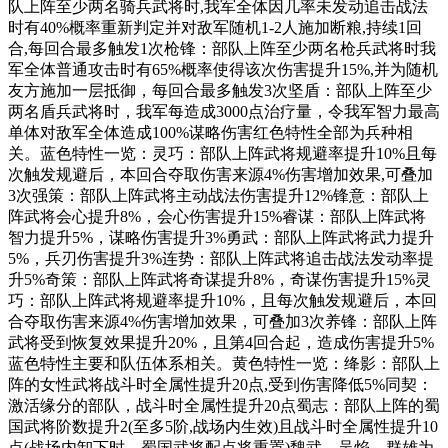
队上阵至少两名骑兵武将时,我军全体因几率未发动追击战法
时有40%概率重新判定并对敌军随机1-2人施加断粮,持续1回
合,每回合最多触发1次枪锋：部队上阵至少两名枪兵武将时我
军全体普通攻击时有65%概率使得该次伤害提升15%,并为随机
友方施加一层抵御，每回合最多触发3次坚盾：部队上阵至少
两名盾兵武将时，我军每造成3000点治疗量，令我军智力最高
单体对敌军全体造成100%谋略伤害红色特性全部为兵种相
关。蓝色特性一览：灵巧：部队上阵武将规避率提升10%且每
次触发规避后，本回合夺取伤害来源4%伤害增加效果,可叠加
3次强策：部队上阵武将主动战法伤害提升12%锋意：部队上
阵武将会心提升8%，会心伤害提升15%睿谋：部队上阵武将
智力提升5%，谋略伤害提升3%勇武：部队上阵武将武力提升
5%，兵刃伤害提升3%连势：部队上阵武将追击战法发动率提
升5%奇策：部队上阵武将奇谋提升8%，奇谋伤害提升15%灵
巧：部队上阵武将规避率提升10%，且每次触发规避后，本回
合夺取伤害来源4%伤害增加效果，可叠加3次养锋：部队上阵
武将受到恢复效果提升20%，且第4回合起，造成伤害提升5%
蓝色特性主要和队伍体系相关。黄色特性一览：绛影：部队上
阵的女性武将战斗时全属性提升20点,受到伤害降低5%同契：
激活缘分的部队，战斗时全属性提升20点蜀志：部队上阵的蜀
国武将阶数提升2(至多5阶,战场内生效)且战斗时全属性提升10
点(战场内卸下时，蜀国武将配点将重置)魏武、吴焰、群雄为