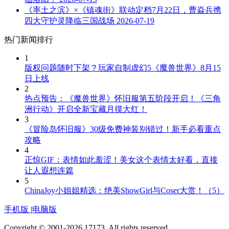
《率土之滨》×《镇魂街》联动定档7月22日，曹焱兵携
四大守护灵降临三国战场
2026-07-19
热门新闻排行
1
版权问题随时下架？玩家自制虚幻5《魔兽世界》8月15
日上线
2
热点预告：《魔兽世界》怀旧服第五阶段开启！《三角
洲行动》开启全新宝藏月摸大红！
3
《冒险岛怀旧服》30级免费神装别错过！新手必看重点
攻略
4
正惊GIF：表情如此羞涩！美女这个表情太好看，直接
让人遐想连篇
5
ChinaJoy小姐姐精选：绝美ShowGirl与Coser大赏！（5）
手机版
|
电脑版
Copyright © 2001-2026 17173. All rights reserved.