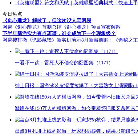
《英雄联盟》符文和天赋｜英雄联盟经典模式：快速上手
今日热点
《剑心雕龙》解散了，但这次没人骂网易
网易《剑心雕龙》首测总结
《剑心雕龙》项目宣布解散
下半年新游实力有点离谱，谁会成为下一个现象级？
网易搜打撤《诡影藏锋》新实机演示
8月新游前瞻：《诡秘之
一看吓一跳：雷死人不偿命的囧图集（1171）
绅士日报：国游泳装皮涩度拉爆了！大雷熟女上演蒙眼pla
巅峰在线150万人的横版网游，如今带着怀旧服又杀回来
盘点8月扎堆上线的影游：玩家想扔核弹，结果只能谈恋