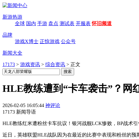
新游热游
全球
国内
手游
盘点
测试表
开服表
怀旧频道
品牌
游戏X博士
正惊游戏
公众号
新闻大全
17173
>
游戏资讯
>
综合资讯
>
正文
HLE教练遭到“卡车袭击”？
2026-02-05 16:05:44
神评论
17173 新闻导语
HLE教练红米遭粉丝卡车抗议！银河战舰LCK惨败，BP战
近日，英雄联盟HLE战队因为在最近的比赛中表现和粉丝的