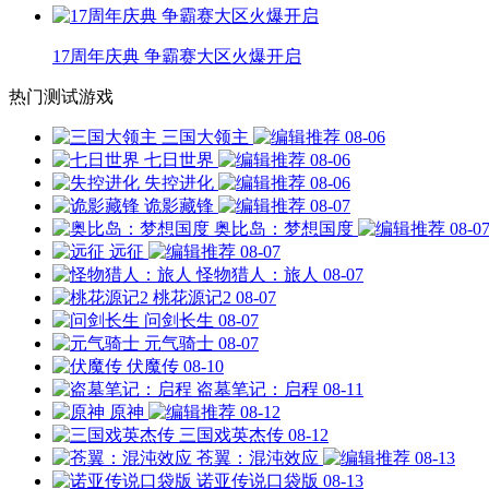
17周年庆典 争霸赛大区火爆开启
热门测试游戏
三国大领主
08-06
七日世界
08-06
失控进化
08-06
诡影藏锋
08-07
奥比岛：梦想国度
08-0
远征
08-07
怪物猎人：旅人
08-07
桃花源记2
08-07
问剑长生
08-07
元气骑士
08-07
伏魔传
08-10
盗墓笔记：启程
08-11
原神
08-12
三国戏英杰传
08-12
苍翼：混沌效应
08-13
诺亚传说口袋版
08-13