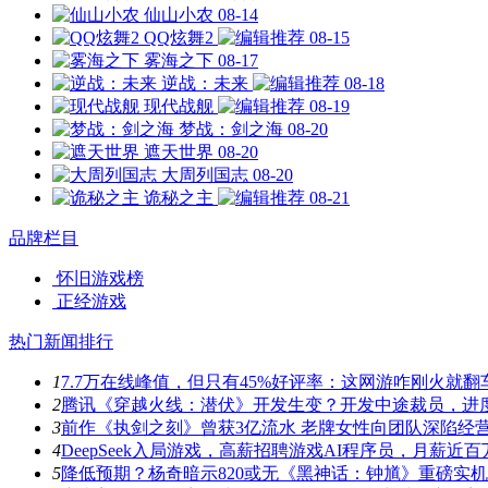
仙山小农
08-14
QQ炫舞2
08-15
雾海之下
08-17
逆战：未来
08-18
现代战舰
08-19
梦战：剑之海
08-20
遮天世界
08-20
大周列国志
08-20
诡秘之主
08-21
品牌栏目
怀旧游戏榜
正经游戏
热门新闻排行
1
7.7万在线峰值，但只有45%好评率：这网游咋刚火就翻
2
腾讯《穿越火线：潜伏》开发生变？开发中途裁员，进
3
前作《执剑之刻》曾获3亿流水 老牌女性向团队深陷经
4
DeepSeek入局游戏，高薪招聘游戏AI程序员，月薪近百
5
降低预期？杨奇暗示820或无《黑神话：钟馗》重磅实