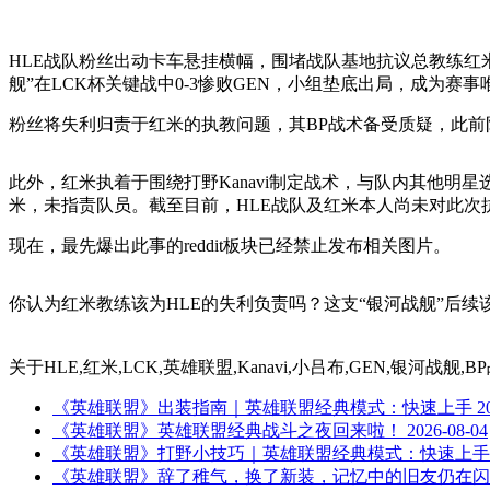
HLE战队粉丝出动卡车悬挂横幅，围堵战队基地抗议总教练红
舰”在LCK杯关键战中0-3惨败GEN，小组垫底出局，成为
粉丝将失利归责于红米的执教问题，其BP战术备受质疑，此前
此外，红米执着于围绕打野Kanavi制定战术，与队内其他明
米，未指责队员。截至目前，HLE战队及红米本人尚未对此次
现在，最先爆出此事的reddit板块已经禁止发布相关图片。
你认为红米教练该为HLE的失利负责吗？这支“银河战舰”后
关于
HLE,红米,LCK,英雄联盟,Kanavi,小吕布,GEN,银河战舰,
《英雄联盟》出装指南｜英雄联盟经典模式：快速上手
2
《英雄联盟》英雄联盟经典战斗之夜回来啦！
2026-08-04
《英雄联盟》打野小技巧｜英雄联盟经典模式：快速上手
《英雄联盟》辞了稚气，换了新装，记忆中的旧友仍在闪