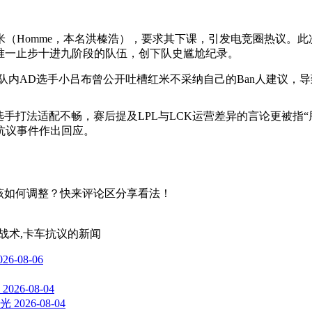
米（Homme，本名洪榛浩），要求其下课，引发电竞圈热议。此
赛事唯一止步十进九阶段的队伍，创下队史尴尬纪录。
队内AD选手小吕布曾公开吐槽红米不采纳自己的Ban人建议，
星选手打法适配不畅，赛后提及LPL与LCK运营差异的言论更被
抗议事件作出回应。
续该如何调整？快来评论区分享看法！
BP战术,卡车抗议
的新闻
026-08-06
2026-08-04
光
2026-08-04