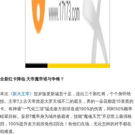
全新红卡降临 天帝魔帝谁与争锋？
本次
《新大主宰》
贺岁版更新诚意十足，连出三个新红将，个个身怀绝
技。主宰?上古天帝曾是大罗天域不二的霸主，养的一朵花都是15资质的
卡。有神通“一气化三清”猛击敌方前排造成190%的伤害，同时50%概率
眩晕目标。妄邪?魔帝身为域外族霸者，技能“魔魂天咒”开启世上最强格
挡，100%提升友方前排免伤2回合！有他们在场，无论怎样的对手都在
劫难逃。