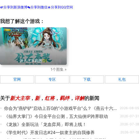
分享到新浪微博
分享到微信
分享到QQ空间
t
w
z
我想了解这个游戏：
新大主宰截图
(5)
1个图集 »
官网
专区
下载
礼包
关于
新大主宰
，
新
，
红将
，
羁绊
，
详解
的新闻
你会为“燕铲铲”启动上百G的“小游戏平台”么？《燕云十六声》再添新丁
2026-08-05
《仙界大掌门》今日全平台公测，五大仙侠IP跨界联动
2026-07-31
《龙族》全新玩法「龙血弈局」即将上线！
2026-07-28
《学生时代》开发日志#24—奴隶主的自我修养
2026-07-18