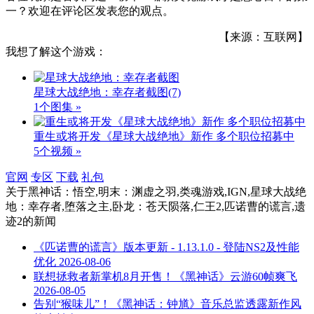
一？欢迎在评论区发表您的观点。
【来源：互联网】
我想了解这个游戏：
星球大战绝地：幸存者截图
(7)
1个图集 »
重生或将开发《星球大战绝地》新作 多个职位招募中
5个视频 »
官网
专区
下载
礼包
关于
黑神话：悟空,明末：渊虚之羽,类魂游戏,IGN,星球大战绝
地：幸存者,堕落之主,卧龙：苍天陨落,仁王2,匹诺曹的谎言,遗
迹2
的新闻
《匹诺曹的谎言》版本更新 - 1.13.1.0 - 登陆NS2及性能
优化
2026-08-06
联想拯救者新掌机8月开售！《黑神话》云游60帧爽飞
2026-08-05
告别“猴味儿”！《黑神话：钟馗》音乐总监透露新作风