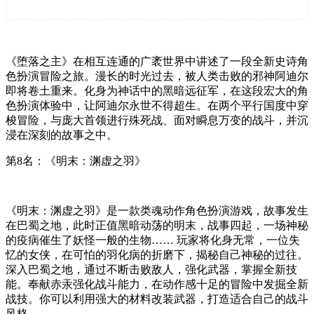
《堕落之主》在相互连通的广袤世界中讲述了一段全新史诗角
色扮演冒险之旅。漫长的时光过去，被人类击败的邪神阿迪尔
即将卷土重来。化身为神话中的黑暗远征军，在这段宏大的角
色扮演体验中，让阿迪尔永世不得超生。在两个平行国度中穿
梭冒险，与庞大首领进行殊死战、面对瞬息万变的战斗，并沉
浸在深刻的故事之中。
第8名：《明末：渊虚之羽》
《明末：渊虚之羽》是一款类魂动作角色扮演游戏，故事发生
在巴蜀之地，此时正值黑暗动荡的明末，战事四起，一场神秘
的疫病催生了妖怪一般的生物…… 玩家将化身无常，一位失
忆的女侠，在可怕的羽化病的折磨下，揭秘自己神秘的过往。
深入巴蜀之地，通过不断击败敌人，强化武器，掌握全新技
能。奉献赤汞强化战斗能力，在动作感十足的冒险中发掘全新
战技。你可以利用强大的材料改装武器，打造适合自己的战斗
风格。