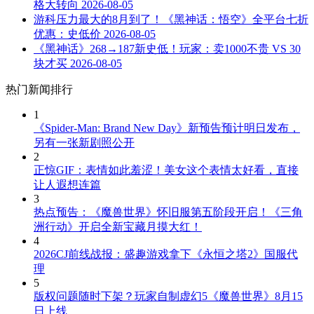
格大转向
2026-08-05
游科压力最大的8月到了！《黑神话：悟空》全平台七折
优惠：史低价
2026-08-05
《黑神话》268→187新史低！玩家：卖1000不贵 VS 30
块才买
2026-08-05
热门新闻排行
1
《Spider-Man: Brand New Day》新预告预计明日发布，
另有一张新剧照公开
2
正惊GIF：表情如此羞涩！美女这个表情太好看，直接
让人遐想连篇
3
热点预告：《魔兽世界》怀旧服第五阶段开启！《三角
洲行动》开启全新宝藏月摸大红！
4
2026CJ前线战报：盛趣游戏拿下《永恒之塔2》国服代
理
5
版权问题随时下架？玩家自制虚幻5《魔兽世界》8月15
日上线