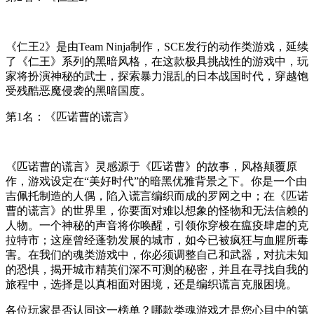
《仁王2》是由Team Ninja制作，SCE发行的动作类游戏，延续
了《仁王》系列的黑暗风格，在这款极具挑战性的游戏中，玩
家将扮演神秘的武士，探索暴力混乱的日本战国时代，穿越饱
受残酷恶魔侵袭的黑暗国度。
第1名：《匹诺曹的谎言》
《匹诺曹的谎言》灵感源于《匹诺曹》的故事，风格颠覆原
作，游戏设定在“美好时代”的暗黑优雅背景之下。你是一个由
吉佩托制造的人偶，陷入谎言编织而成的罗网之中；在《匹诺
曹的谎言》的世界里，你要面对难以想象的怪物和无法信赖的
人物。一个神秘的声音将你唤醒，引领你穿梭在瘟疫肆虐的克
拉特市；这座曾经蓬勃发展的城市，如今已被疯狂与血腥所毒
害。在我们的魂类游戏中，你必须调整自己和武器，对抗未知
的恐惧，揭开城市精英们深不可测的秘密，并且在寻找自我的
旅程中，选择是以真相面对困境，还是编织谎言克服困境。
各位玩家是否认同这一榜单？哪款类魂游戏才是您心目中的第