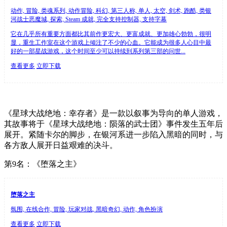
动作, 冒险, 类魂系列, 动作冒险, 科幻, 第三人称, 单人, 太空, 剑术, 跑酷, 类银
河战士恶魔城, 探索, Steam 成就, 完全支持控制器, 支持字幕
它在几乎所有重要方面都比其前作更宏大、更富成就、更加雄心勃勃，很明
显，重生工作室在这个游戏上倾注了不少的心血。它能成为很多人心目中最
好的一部星战游戏，这个时间至少可以持续到系列第三部的问世...
查看更多
立即下载
《星球大战绝地：幸存者》是一款以叙事为导向的单人游戏，
其故事将于《星球大战绝地：陨落的武士团》事件发生五年后
展开。紧随卡尔的脚步，在银河系进一步陷入黑暗的同时，与
各方敌人展开日益艰难的决斗。
第9名：《堕落之主》
堕落之主
氛围, 在线合作, 冒险, 玩家对战, 黑暗奇幻, 动作, 角色扮演
查看更多
立即下载