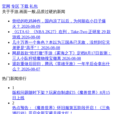
官网
专区
下载
礼包
关于
手游,画面一般,品质过硬
的新闻
曾经的吃鸡神作，国内凉了以后，为何能在小日子爆
火？
2026-08-09
《GTA 6》《NBA 2K27》在列，Take-Two 正研发 29 款
游戏
2026-08-08
几十万养一个角色？本以为三国杀已无敌，没想到它兄
弟更是“高手”！
2026-08-08
网易首款“吃打撤”手游《雾海之下》定档8月17日首测：
三人小队狩猎魔物搜宝撤离
2026-08-08
退款重做后回归，腾讯《英雄无敌》一年半后会拿出什
么？
2026-08-07
热门新闻排行
1
版权问题随时下架？玩家自制虚幻5《魔兽世界》8月15
日上线
2
热点预告：《魔兽世界》怀旧服第五阶段开启！《三角
洲行动》开启全新宝藏月摸大红！