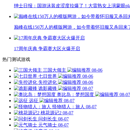
绅士日报：国游泳装皮涩度拉爆了！大雷熟女上演蒙眼pla
巅峰在线150万人的横版网游，如今带着怀旧服又杀回来
17周年庆典 争霸赛大区火爆开启
热门测试游戏
三国大领主
08-06
七日世界
08-06
失控进化
08-06
诡影藏锋
08-07
奥比岛：梦想国度
08-0
远征
08-07
怪物猎人：旅人
08-07
桃花源记2
08-07
问剑长生
08-07
元气骑士
08-07