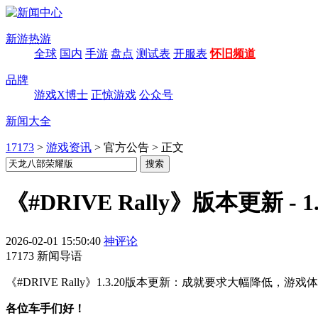
新游热游
全球
国内
手游
盘点
测试表
开服表
怀旧频道
品牌
游戏X博士
正惊游戏
公众号
新闻大全
17173
>
游戏资讯
>
官方公告
>
正文
《#DRIVE Rally》版本更新 - 
2026-02-01 15:50:40
神评论
17173 新闻导语
《#DRIVE Rally》1.3.20版本更新：成就要求大幅降低
各位车手们好！