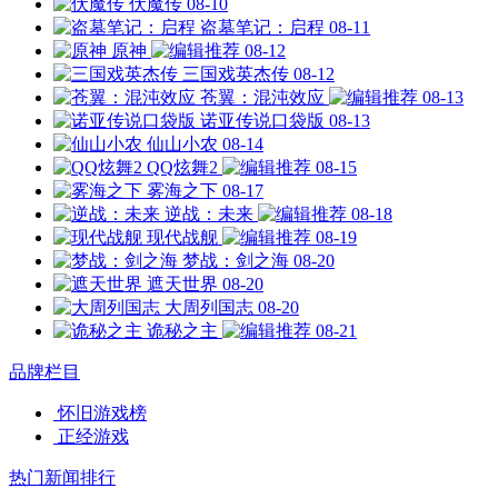
伏魔传
08-10
盗墓笔记：启程
08-11
原神
08-12
三国戏英杰传
08-12
苍翼：混沌效应
08-13
诺亚传说口袋版
08-13
仙山小农
08-14
QQ炫舞2
08-15
雾海之下
08-17
逆战：未来
08-18
现代战舰
08-19
梦战：剑之海
08-20
遮天世界
08-20
大周列国志
08-20
诡秘之主
08-21
品牌栏目
怀旧游戏榜
正经游戏
热门新闻排行