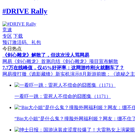
#DRIVE Rally
竞速
专区
下载
预订激活码、礼包
今日热点
《剑心雕龙》解散了，但这次没人骂网易
网易《剑心雕龙》首测总结
《剑心雕龙》项目宣布解散
7.7万在线峰值，仅45%好评率：这网游咋刚火就翻车了？
网易搜打撤《诡影藏锋》新实机演示
8月新游前瞻：《诡秘之
一看吓一跳：雷死人不偿命的囧图集（1171）
“Bin大小姐”是什么鬼？撞脸外网福利姬？网友：绷不住