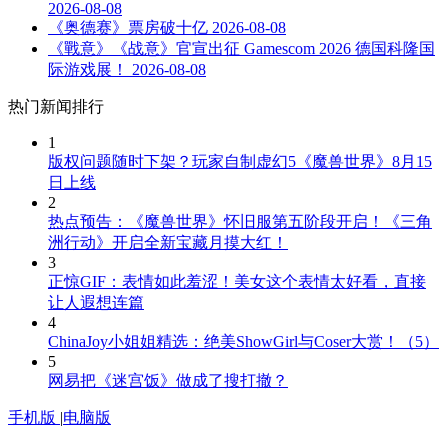
2026-08-08
《奥德赛》票房破十亿
2026-08-08
《戰意》《战意》官宣出征 Gamescom 2026 德国科隆国
际游戏展！
2026-08-08
热门新闻排行
1
版权问题随时下架？玩家自制虚幻5《魔兽世界》8月15
日上线
2
热点预告：《魔兽世界》怀旧服第五阶段开启！《三角
洲行动》开启全新宝藏月摸大红！
3
正惊GIF：表情如此羞涩！美女这个表情太好看，直接
让人遐想连篇
4
ChinaJoy小姐姐精选：绝美ShowGirl与Coser大赏！（5）
5
网易把《迷宫饭》做成了搜打撤？
手机版
|
电脑版