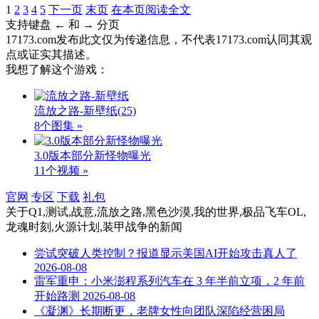
1
2
3
4
5
下一页
末页
在本页阅读全文
支持键盘 ← 和 → 分页
17173.com发布此文仅为传递信息，不代表17173.com认同其观
点或证实其描述。
我想了解这个游戏：
流放之路-新壁纸
(25)
8个图集 »
3.0版本部分新怪物曝光
11个视频 »
官网
专区
下载
礼包
关于
Q1,测试,战意,流放之路,黑色沙漠,我的世界,极品飞车OL,
龙魂时刻,火源计划,装甲战争
的新闻
尝试突破人类控制？报道显示美国AI开始攻击真人了
2026-08-08
雷军重申：小米澎程系列汽车在 3 年半前立项，2 年前
开始路测
2026-08-08
《凝渊》长期断更，老牌女性向团队深陷经营困局