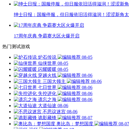
绅士日报：国服停服，但日服依旧活得滋润！涩涩新角太
17周年庆典 争霸赛大区火爆开启
热门测试游戏
炉石传说
08-05
仙侠世界
08-05
闪耀暖暖
08-05
穿越火线
08-06
三国大领主
08-06
七日世界
08-06
失控进化
08-06
遗忘之海
08-06
大道仙途
08-06
不思议迷宫
08-06
诡影藏锋
08-07
奥比岛：梦想国度
08-0