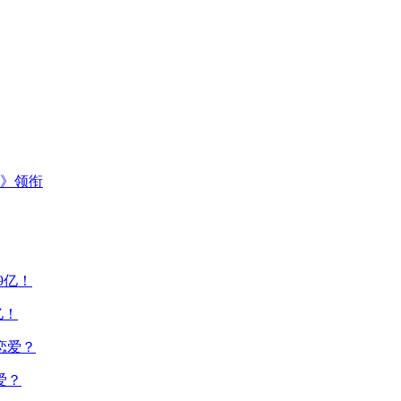
主》领衔
亿！
爱？