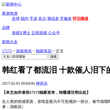
新游热游
全球
国内
手游
盘点
测试表
开服表
怀旧频道
品牌
游戏X博士
正惊游戏
公众号
新闻大全
17173
>
游戏资讯
>
独家策划
>
正文
韩红看了都流泪 十款催人泪下
2017-02-01 00:04:06
神评论
【本文由作者供17173独家发布，转载请注明出处】
在人类的情感里面，亲情是最为不可忽视的一部分。春节假期
者：深眠花）