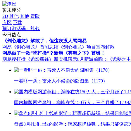
暂未评分
2D
其他
其他
冒险
专区
下载
预订激活码、礼包
今日热点
《剑心雕龙》解散了，但这次没人骂网易
网易《剑心雕龙》首测总结
《剑心雕龙》项目宣布解散
网易做了一款“吃打撤”？新游《雾海之下》首曝！
网易搜打撤《诡影藏锋》新实机演示
8月新游前瞻：《诡秘之
一看吓一跳：雷死人不偿命的囧图集（1170）
国内横版网游鼻祖，巅峰在线150万人，三个月赚了1.19
盘点8月扎堆上线的影游：玩家想扔核弹，结果只能谈恋