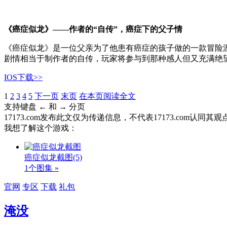
《癌症似龙》——作者的“自传”，癌症下的父子情
《癌症似龙》是一位父亲为了他患有癌症的孩子做的一款冒险
剧情相当于制作者的自传，玩家将参与到那种感人但又充满绝
IOS下载>>
1
2
3
4
5
下一页
末页
在本页阅读全文
支持键盘 ← 和 → 分页
17173.com发布此文仅为传递信息，不代表17173.com认同
我想了解这个游戏：
癌症似龙截图
(5)
1个图集 »
官网
专区
下载
礼包
淹没