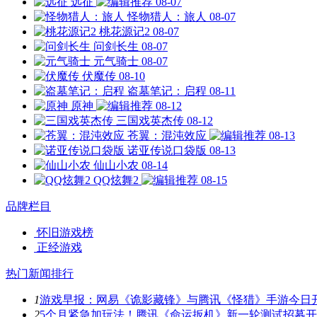
远征
08-07
怪物猎人：旅人
08-07
桃花源记2
08-07
问剑长生
08-07
元气骑士
08-07
伏魔传
08-10
盗墓笔记：启程
08-11
原神
08-12
三国戏英杰传
08-12
苍翼：混沌效应
08-13
诺亚传说口袋版
08-13
仙山小农
08-14
QQ炫舞2
08-15
品牌栏目
怀旧游戏榜
正经游戏
热门新闻排行
1
游戏早报：网易《诡影藏锋》与腾讯《怪猎》手游今日
2
5个月紧急加玩法！腾讯《命运扳机》新一轮测试招募