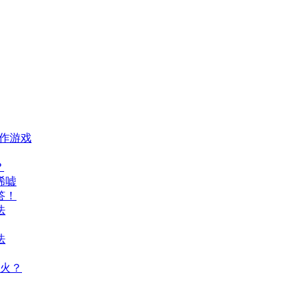
动作游戏
？
唏嘘
答！
法
法
火？