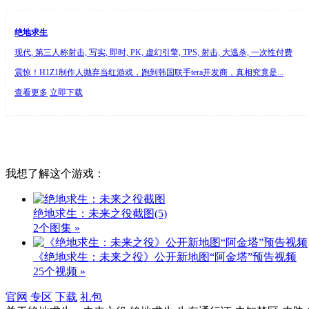
绝地求生
现代, 第三人称射击, 写实, 即时, PK, 虚幻引擎, TPS, 射击, 大逃杀, 一次性付费
震惊！H1Z1制作人抛弃当红游戏，跑到韩国联手tera开发商，真相究竟是...
查看更多
立即下载
我想了解这个游戏：
绝地求生：未来之役截图
(5)
2个图集 »
《绝地求生：未来之役》公开新地图“阿金塔”预告视频
25个视频 »
官网
专区
下载
礼包