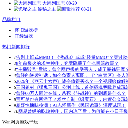
大周列国志
08-20
诡秘之主
08-21
品牌栏目
怀旧游戏榜
正经游戏
热门新闻排行
1
告别上班式MMO！《激战3》或成“轻量MMO”？爽过
2
8年前爆火的求生神作，究竟隐藏了什么黑暗故事？
3
“主播毁号”后续，曾全网声援的受害人，成了圈钱狂魔
4
曾经的逆袭神话，如今负责人离职，《尘白禁区》令人
5
2026年《燕云十六声》战令值得买么？一个视频给你解
6
三国题材《猛鬼三国》公测上线，首创摄魂吞噬养成玩
7
曾经60万人同时在线，杀死《斗战神》的到底是什么？
8
宝可梦也有网游了？粉丝自制《绿宝石》，内置公会玩
9
悬疑惊悚味拉满！AI志怪新作《民国诡事》深度试玩！
10
网易曾经的吃鸡神作，国内凉了后，为何能在小日子爆
Wan网页游戏**玩