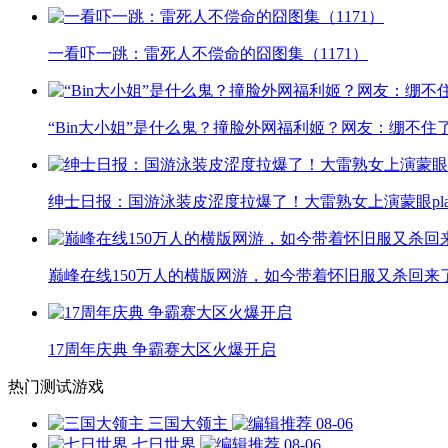
一看吓一跳：雷死人不偿命的囧图集（1171）
“Bin大小姐”是什么鬼？撞脸外网福利姬？网友：绷不住
绅士日报：国游泳装皮涩度拉爆了！大雷熟女上演蒙眼pla
巅峰在线150万人的横版网游，如今带着怀旧服又杀回来
17周年庆典 争霸赛大区火爆开启
热门测试游戏
三国大领主
08-06
七日世界
08-06