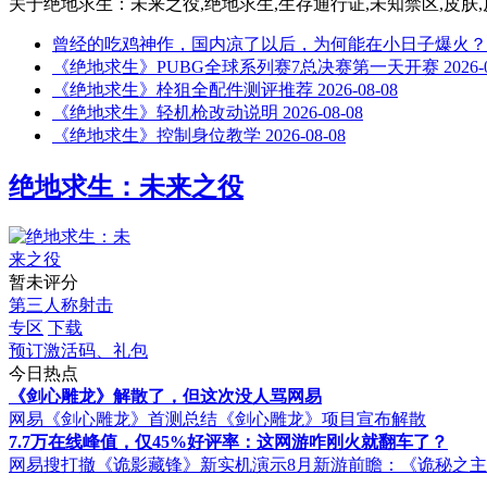
关于
绝地求生：未来之役,绝地求生,生存通行证,未知禁区,皮肤,皮肤展示
曾经的吃鸡神作，国内凉了以后，为何能在小日子爆火？
《绝地求生》PUBG全球系列赛7总决赛第一天开赛
2026-
《绝地求生》栓狙全配件测评推荐
2026-08-08
《绝地求生》轻机枪改动说明
2026-08-08
《绝地求生》控制身位教学
2026-08-08
绝地求生：未来之役
暂未评分
第三人称射击
专区
下载
预订激活码、礼包
今日热点
《剑心雕龙》解散了，但这次没人骂网易
网易《剑心雕龙》首测总结
《剑心雕龙》项目宣布解散
7.7万在线峰值，仅45%好评率：这网游咋刚火就翻车了？
网易搜打撤《诡影藏锋》新实机演示
8月新游前瞻：《诡秘之