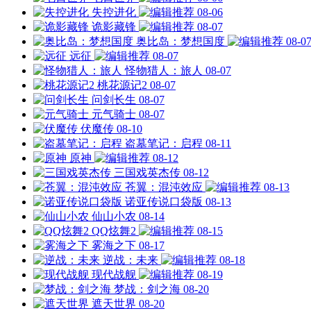
失控进化
08-06
诡影藏锋
08-07
奥比岛：梦想国度
08-0
远征
08-07
怪物猎人：旅人
08-07
桃花源记2
08-07
问剑长生
08-07
元气骑士
08-07
伏魔传
08-10
盗墓笔记：启程
08-11
原神
08-12
三国戏英杰传
08-12
苍翼：混沌效应
08-13
诺亚传说口袋版
08-13
仙山小农
08-14
QQ炫舞2
08-15
雾海之下
08-17
逆战：未来
08-18
现代战舰
08-19
梦战：剑之海
08-20
遮天世界
08-20