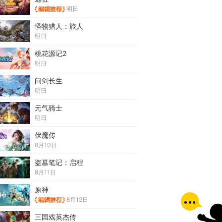
明日
怪物猎人：旅人
明日
桃花源记2
明日
问剑长生
明日
元气骑士
明日
伏魔传
8月10日
盗墓笔记：启程
8月11日
原神
8月12日
三国戏英杰传