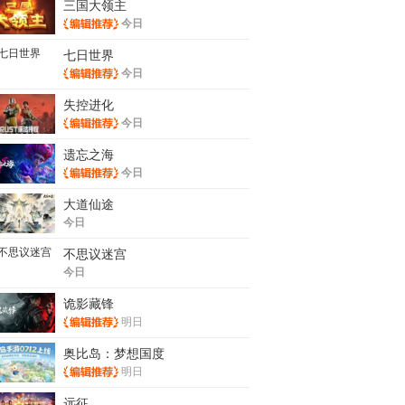
三国大领主
今日
七日世界
今日
失控进化
今日
遗忘之海
今日
大道仙途
今日
不思议迷宫
今日
诡影藏锋
明日
奥比岛：梦想国度
明日
远征