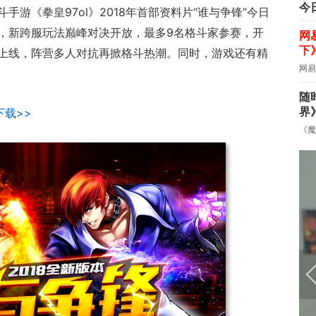
今
手游《拳皇97ol》2018年首部资料片“谁与争锋”今日
，新跨服玩法巅峰对决开放，最多9名格斗家参赛，开
网
下
上线，阵营多人对抗再掀格斗热潮。同时，游戏还有精
网易
随
界
下载>>
《魔