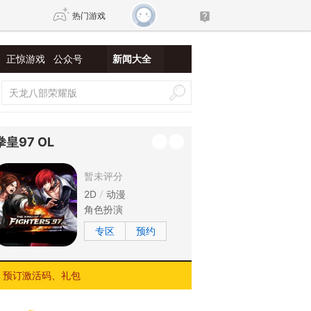
热门游戏
正惊游戏
公众号
新闻大全
DNF
传奇4
剑网3旗舰版
新天龙八部
拳皇97 OL
自由
诛仙世界
新仙侠5
暂未评分
2D
动漫
角色扮演
专区
预约
预订激活码、礼包