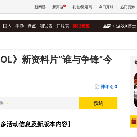
新网游
新页游
礼包/激活码
今日开服
热门页游
国内
手游
盘点
测试表
开服表
怀旧频道
品牌
游戏X博士
魔兽
天堂
OL》新资料片“谁与争锋”今
王权与
神评论
0
预约
公测
集更多活动信息及新版本内容】