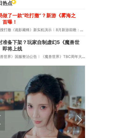
日热点
易做了一款“吃打撤”？新游《雾海之
》首曝！
搜打撤《诡影藏锋》新实机演示
8月新游前瞻：《诡秘之主》领衔
时准备下架？玩家自制虚幻5《魔兽世
》即将上线
兽世界》国服整治公告
《魔兽世界》TBC周年大更：双经典团本回归！