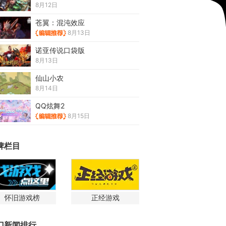
8月12日
苍翼：混沌效应
8月13日
诺亚传说口袋版
8月13日
仙山小农
8月14日
QQ炫舞2
8月15日
牌栏目
怀旧游戏榜
正经游戏
门新闻排行