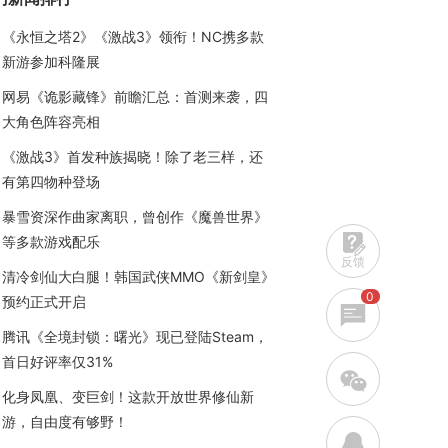
《永恒之塔2》《激战3》领衔！NC携多款
新游参加科隆展
网易《诡影藏锋》前瞻汇总：首测来袭，四
大角色阵容亮相
《激战3》首发种族揭晓！除了老三样，还
有第四物种登场
暴雪资深作曲家离职，曾创作《魔兽世界》
等多款游戏配乐
反馈
清冷剑仙大白腿！韩国武侠MMO《新剑皇》
0
预约正式开启
腾讯《全境封锁：曙光》现已登陆Steam，
首日好评率仅31%
w
化身凤凰、变巨剑！这款开放世界修仙新
游，自由度有够野！
q