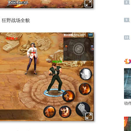
8
狂野战场全貌
9
10
动