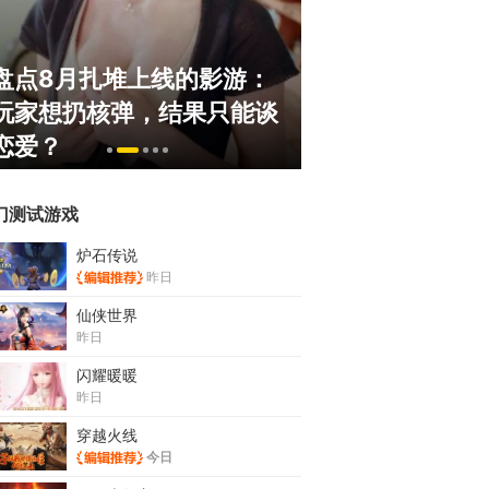
：
绅士日报：国服停服，但日
《冒险岛
谈
服依旧活得滋润！涩涩新角
斗！国服
太诱人
挂猖狂
门测试游戏
炉石传说
昨日
仙侠世界
昨日
闪耀暖暖
昨日
穿越火线
今日