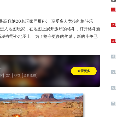
1
最高容纳20名玩家同屏PK，享受多人竞技的格斗乐
2
分进入地图玩家，在地图上展开激烈的格斗，打开格斗新
彩玩法在野外地图上，为了抢夺更多的奖励，新的斗争已
3
4
L
查看更多
5
演
2D
RPG
道具收费
6
7