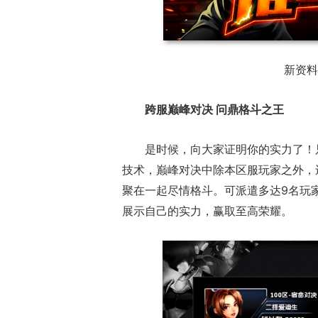
正惊漫谈：从MU开始，为
一看吓一
新资料
什么网游翅膀成了"躲不掉
的囧图集（
的刚需"？
跨服巅峰对决 问鼎格斗之王
是时候，向大家证明你的实力了！
技术，巅峰对决中除本区服玩家之外，
聚在一起尽情格斗。可派遣多达9名玩
展示自己的实力，赢取至高荣耀。