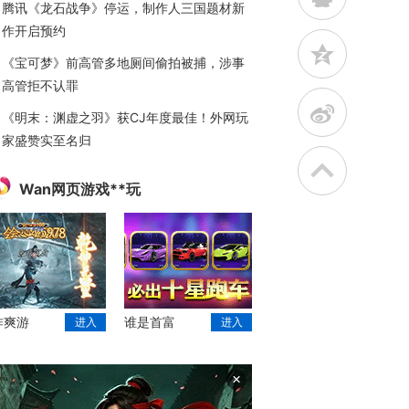
腾讯《龙石战争》停运，制作人三国题材新
作开启预约
z
《宝可梦》前高管多地厕间偷拍被捕，涉事
高管拒不认罪
t
《明末：渊虚之羽》获CJ年度最佳！外网玩
家盛赞实至名归
Wan网页游戏**玩
作爽游
谁是首富
进入
进入
×