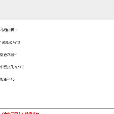
礼包内容：
1级经验马*3
蓝色武器*1
中级突飞令*10
银箱子*5
《少年三国志》独家礼包