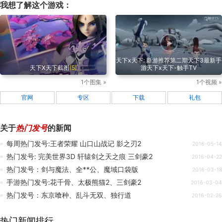
我想了解这个游戏：
天下x天下: 新游推荐第二期天下3最新手
天下X天下截图
(5)
游天下x天下-触手TV
1个图集 »
1个视频 »
官网
专区
下载
礼包
关于
热门发号
的新闻
每周热门发号:王者荣耀 山口山战记 影之刃2
2016-05-14
热门发号: 完美世界3D 轩辕剑之天之痕 三剑豪2
2016-04-22
热门发号：剑与魔法、全**公、魔域口袋版
2016-03-18
手游热门发号:花千骨、太极熊猫2、三剑豪2
2016-03-04
热门发号：东京喰种、乱斗无双、独行道
2016-02-26
热门新闻排行