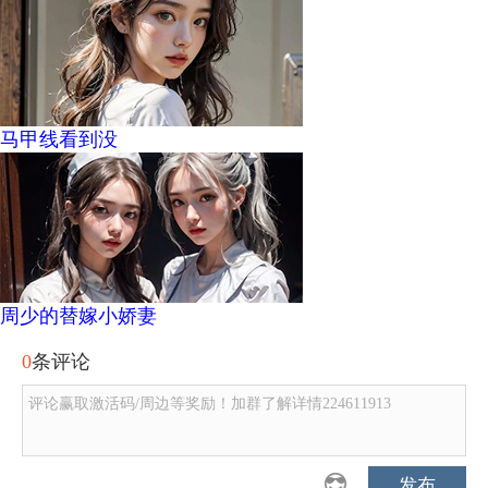
马甲线看到没
周少的替嫁小娇妻
0
条评论
评论赢取激活码/周边等奖励！加群了解详情224611913
发布