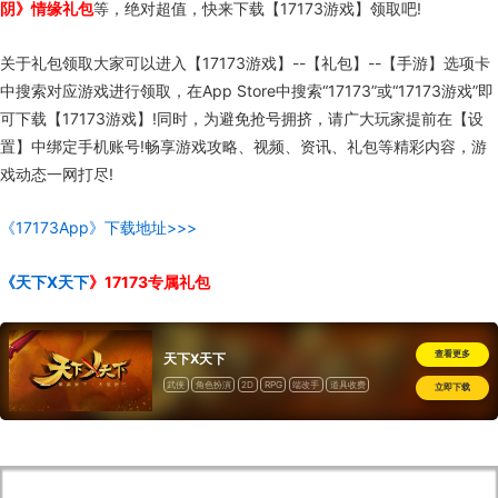
阴》情缘礼包
等，绝对超值，快来下载【17173游戏】领取吧!
关于礼包领取大家可以进入【17173游戏】--【礼包】--【手游】选项卡
中搜索对应游戏进行领取，在App Store中搜索“17173”或“17173游戏”即
可下载【17173游戏】!同时，为避免抢号拥挤，请广大玩家提前在【设
置】中绑定手机账号!畅享游戏攻略、视频、资讯、礼包等精彩内容，游
戏动态一网打尽!
《17173App》下载地址>>>
《天下X天下
》17173专属礼包
查看更多
天下X天下
武侠
角色扮演
2D
RPG
端改手
道具收费
立即下载