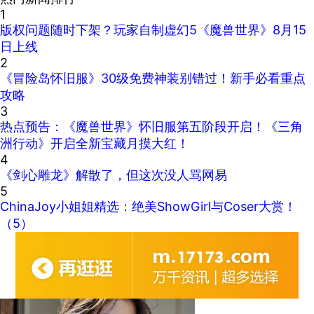
1
版权问题随时下架？玩家自制虚幻5《魔兽世界》8月15
日上线
2
《冒险岛怀旧服》30级免费神装别错过！新手必看重点
攻略
3
热点预告：《魔兽世界》怀旧服第五阶段开启！《三角
洲行动》开启全新宝藏月摸大红！
4
《剑心雕龙》解散了，但这次没人骂网易
5
ChinaJoy小姐姐精选：绝美ShowGirl与Coser大赏！
（5）