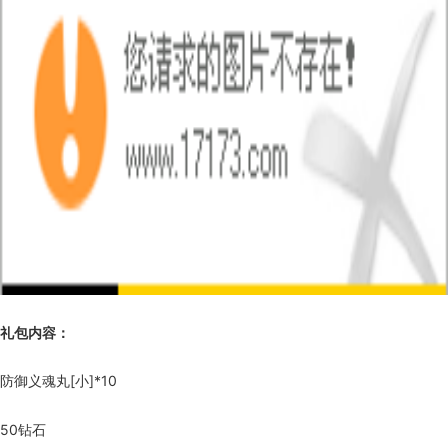
礼包内容：
防御义魂丸[小]*10
50钻石