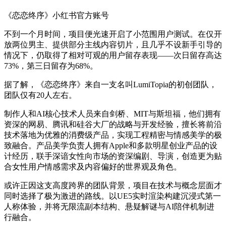
《恋恋终序》小红书官方账号
不到一个月时间，项目便光速开启了小范围用户测试。在仅开
放两位男主、提供部分主线内容切片，且几乎不设新手引导的
情况下，仍取得了相对可观的用户留存表现——次日留存高达
73%，第三日留存为68%。
据了解，《恋恋终序》来自一支名叫LumiTopia的初创团队，
团队仅有20人左右。
制作人和AI核心技术人员来自剑桥、MIT与斯坦福，他们拥有
资深的网易、腾讯和硅谷大厂的战略与开发经验，擅长将前沿
技术落地为优雅的消费级产品，实现工程精密与情感美学的极
致融合。产品美学负责人拥有Apple和多款明星创业产品的设
计经历，联手深谙女性向市场的资深编剧、导演，创造更为贴
合女性用户情感需求及内容偏好的世界观及角色。
或许正因这支高度跨界的团队背景，项目在技术与概念层面才
同时选择了极为激进的路线。以UE5实时渲染构建沉浸式第一
人称体验，并将无限流副本结构、悬疑解谜与AI陪伴机制进
行融合。