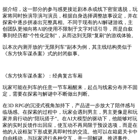
据介绍，这一部分的参与感更接近剧本杀或线下密室逃脱，玩
家将同时扮演导演与演员，根据自身选择调整故事设定，并在
探索中逐步拼凑出完整真相。不同于现有的AI解谜游戏，主
创团队更倾向将AI的使用不限制于文字对话引导，而是自叙
事到经历都“个性化定制”，从而达到无限“复刷”的游戏体验。
以本次内测开放的“无限列车”副本为例，其主线结构类似于
《东方快车谋杀案》式的封闭叙事。
《东方快车谋杀案》：经典复古车厢
玩家可能在列车的任意一节车厢醒来，起点与线索分布并不固
定，需要在探索与解谜中不断做出判断。
在3D RPG的沉浸式视角加持下，产品进一步放大了陪伴感与
临场感。在探索的过程中，玩家会遇到男主，男主更像是和玩
家并肩行动的“陪玩搭子”。在AI大模型的驱动下，他能够对玩
家的实时反馈作出回应，使互动不再局限于预设选项，而是在
他的人设框架下形成更具即时性的交流。他可以在箱庭关卡中
自由移动，与玩家进行各种交互，并一同解谜、推进事件。