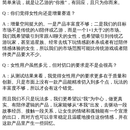
简单来说，就是让乙游的“你推”，有回应，且只为你而来。
Q：你们觉得女性向还是增量赛道？
A：增量空间挺大的。一是产品丰富度不够；二是我们的目标
市场不是传统的AI陪伴或乙游，而是一个1+1大于2的市场。
我们既希望吸引到常跟AI聊天的女性，也希望吸引到传统乙
游玩家，甚至追星族、经常去线下玩情感剧本杀或者有过陪伴
情感体验的女生，所以我们的市场范围可能比传统游戏或者陪
伴类产品要大不少。
Q：女性用户虽然多元，但对切口的要求是不是会很高？
A：从测试结果来看，我觉得女性用户的要求更多在于质量和
创新。只是市面上没有一款产品能精准切入到多个点，玩法的
丰富度不够，所以才会有这个错觉。
而且我们不只是玩法多，我们更希望以“我”为中心，做更真
实、有陪伴逻辑的产品，玩家能够从“本我”出发，去驱动一段
故事经历、接触一段关系，让女生的情绪和孤独能有一个宣泄
的出口，而对方也可以非常稳定且温暖地接住这份情感，并在
这款产品里产生一些回忆。