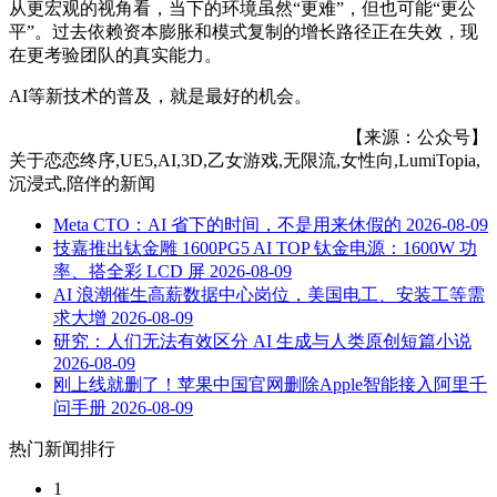
从更宏观的视角看，当下的环境虽然“更难”，但也可能“更公
平”。过去依赖资本膨胀和模式复制的增长路径正在失效，现
在更考验团队的真实能力。
AI等新技术的普及，就是最好的机会。
【来源：公众号】
关于
恋恋终序,UE5,AI,3D,乙女游戏,无限流,女性向,LumiTopia,
沉浸式,陪伴
的新闻
Meta CTO：AI 省下的时间，不是用来休假的
2026-08-09
技嘉推出钛金雕 1600PG5 AI TOP 钛金电源：1600W 功
率、搭全彩 LCD 屏
2026-08-09
AI 浪潮催生高薪数据中心岗位，美国电工、安装工等需
求大增
2026-08-09
研究：人们无法有效区分 AI 生成与人类原创短篇小说
2026-08-09
刚上线就删了！苹果中国官网删除Apple智能接入阿里千
问手册
2026-08-09
热门新闻排行
1