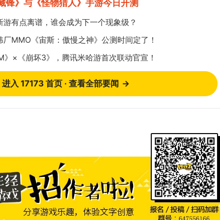
影藏锋》与《怪物猎人》手游今日开测
新游有点离谱，谁会成为下一个现象级？
韩厂MMO《宙斯：傲慢之神》公测时间定了！
DM》×《崩坏3》，腾讯米哈游首次联动官宣！
进入 17173 首页 · 查看全部要闻
→