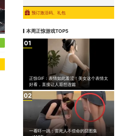
预订激活码、礼包
本周正惊游戏TOP5
1
正惊GIF：表情如此羞涩！美女这个表情太
好看，直接让人遐想连篇
2
一看吓一跳：雷死人不偿命的囧图集