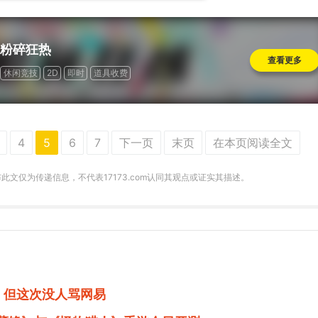
粉碎狂热
查看更多
休闲竞技
2D
即时
道具收费
4
5
6
7
下一页
末页
在本页阅读全文
m发布此文仅为传递信息，不代表17173.com认同其观点或证实其描述。
，但这次没人骂网易