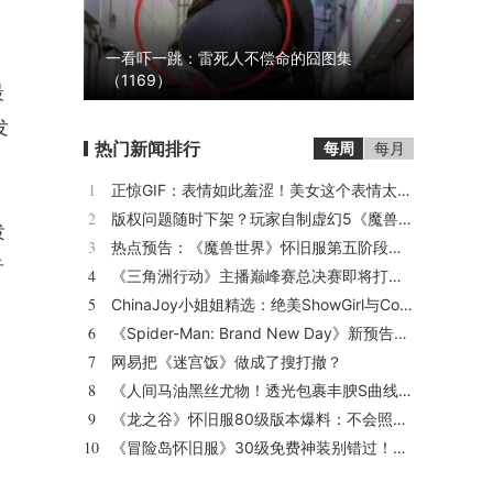
一看吓一跳：雷死人不偿命的囧图集
（1169）
最
发
热门新闻排行
每周
每月
1
正惊GIF：表情如此羞涩！美女这个表情太好看，直接让人遐想连篇
2
版权问题随时下架？玩家自制虚幻5《魔兽世界》8月15日上线
泼
3
热点预告：《魔兽世界》怀旧服第五阶段开启！《三角洲行动》开启全新宝藏月摸大红！
音
4
《三角洲行动》主播巅峰赛总决赛即将打响！8月2日，群星汇聚，新王加冕！
5
ChinaJoy小姐姐精选：绝美ShowGirl与Coser大赏！（5）
6
《Spider-Man: Brand New Day》新预告预计明日发布，另有一张新剧照公开
7
网易把《迷宫饭》做成了搜打撤？
8
《人间马油黑丝尤物！透光包裹丰腴S曲线腰臀比0.7！简杜Q弹蛮腰裹马油丝の致命诱惑》
9
《龙之谷》怀旧服80级版本爆料：不会照搬正式服，这次要玩点不一样的
10
《冒险岛怀旧服》30级免费神装别错过！新手必看重点攻略