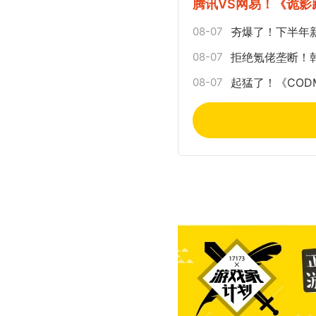
腾讯VS网易！《诡
08-07
夯爆了！下半年
08-07
拒绝氪佬垄断！
08-07
起猛了！《CO