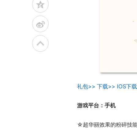
z
t
礼包>>
下载>>
IOS下载
游戏平台：手机
☆超华丽效果的粉碎技