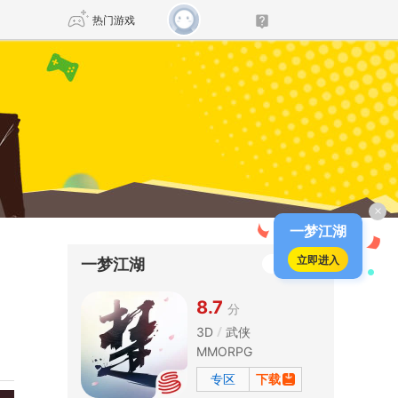
热门游戏
DNF
传奇4
剑网3旗舰版
新天龙八部
×
自由
诛仙世界
新仙侠5
一梦江湖
立即进入
一梦江湖
8.7
分
3D
武侠
MMORPG
专区
下载
下载