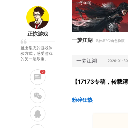
正惊游戏
一梦江湖
武侠/RPG/角色扮演
跳出常态的游戏体
验方式，感受游戏
的另一层乐趣。
一梦江湖
2026-01-3
2
【17173专稿，转载
w
粉碎狂热
q