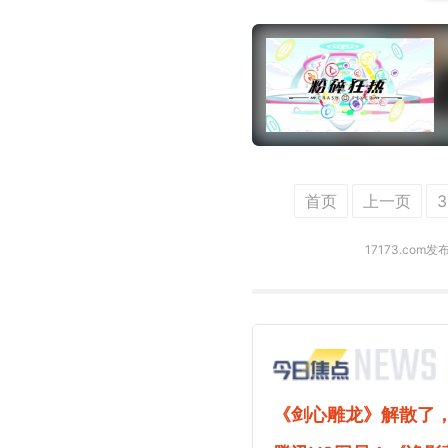
首页
上一页
3
17173.co
《剑心雕龙》解散了