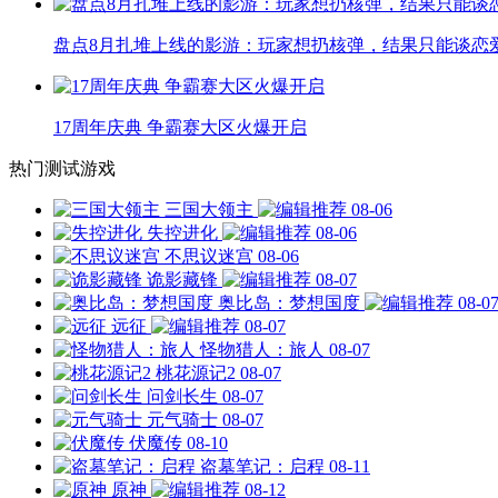
盘点8月扎堆上线的影游：玩家想扔核弹，结果只能谈恋
17周年庆典 争霸赛大区火爆开启
热门测试游戏
三国大领主
08-06
失控进化
08-06
不思议迷宫
08-06
诡影藏锋
08-07
奥比岛：梦想国度
08-0
远征
08-07
怪物猎人：旅人
08-07
桃花源记2
08-07
问剑长生
08-07
元气骑士
08-07
伏魔传
08-10
盗墓笔记：启程
08-11
原神
08-12