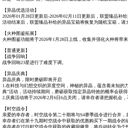
【异晶优选活动】
2026年01月28日更新后-2026年02月11日更新后，联
活动结束后，联盟臻品补给的异晶宝箱将恢复为随机宝箱，请
【火种图鉴拓展】
火种图鉴功能将于2026年1月28日上线，收集并强化火种将带
【普通更新】
【战争回响】
战争回响23星进行了难度下调。
【异晶庆典】
异晶庆典，限时磨砺即将开启
1.在科技与幻想交织的异度空间，神秘的异晶，蕴含着未知的力
典”活动，活动持续期间，磨砺获取指定异晶特效的概率会获得
2.庆典活动将于2026年2月6日6点关闭，请幸存者请把握机会
【时空战令】
亲爱的幸存者，时空战令第二十期将与S4赛季战令进行合并，后
幸存者们在第十九期时空战令中获取的优惠购买下一期战令的福
幸存者在过往时空战令中获取的收藏间徽章，将自动转化为个