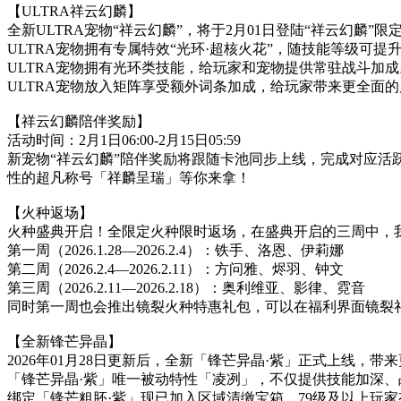
【ULTRA祥云幻麟】
全新ULTRA宠物“祥云幻麟”，将于2月01日登陆“祥云幻麟”限
ULTRA宠物拥有专属特效“光环·超核火花”，随技能等级可提升
ULTRA宠物拥有光环类技能，给玩家和宠物提供常驻战斗加成
ULTRA宠物放入矩阵享受额外词条加成，给玩家带来更全面
【祥云幻麟陪伴奖励】
活动时间：2月1日06:00-2月15日05:59
新宠物“祥云幻麟”陪伴奖励将跟随卡池同步上线，完成对应活
性的超凡称号「祥麟呈瑞」等你来拿！
【火种返场】
火种盛典开启！全限定火种限时返场，在盛典开启的三周中，我
第一周（2026.1.28—2026.2.4）：铁手、洛恩、伊莉娜
第二周（2026.2.4—2026.2.11）：方问雅、烬羽、钟文
第三周（2026.2.11—2026.2.18）：奥利维亚、影律、霓音
同时第一周也会推出镜裂火种特惠礼包，可以在福利界面镜裂礼包
【全新锋芒异晶】
2026年01月28日更新后，全新「锋芒异晶·紫」正式上线，带
「锋芒异晶·紫」唯一被动特性「凌冽」，不仅提供技能加深
绑定「锋芒粗胚·紫」现已加入区域清缴宝箱，79级及以上玩