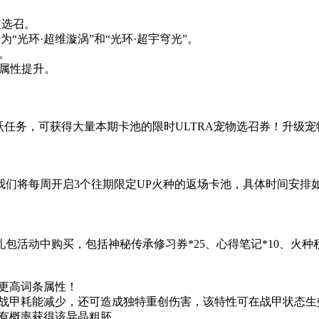
定选召。
为“光环·超维漩涡”和“光环·超宇穹光”。
。
的属性提升。
跃任务，可获得大量本期卡池的限时ULTRA宠物选召券！升级宠
们将每周开启3个往期限定UP火种的返场卡池，具体时间安排
活动中购买，包括神秘传承修习券*25、心得笔记*10、火种积
来更高词条属性！
、战甲耗能减少，还可造成独特重创伤害，该特性可在战甲状态生
家有概率获得该异晶粗胚。