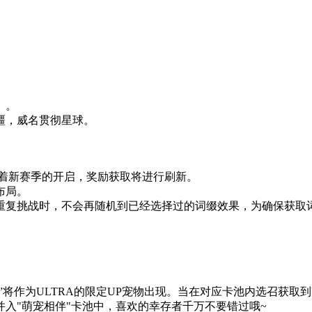
】。
疆，威名贯彻星球。
，伴随着新赛季的开启，奖励获取将进行刷新。
布局。
重复挑战时，不会再随机到已经选择过的词缀效果，为确保获取
”将作为ULTRA的限定UP宠物出现。当在对应卡池内选召获取到U
会并入"萌宠相伴"卡池中，喜欢的幸存者千万不要错过哦~