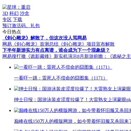
3D
科幻
沙盒
专区
下载
预订激活码、礼包
今日热点
《剑心雕龙》解散了，但这次没人骂网易
网易《剑心雕龙》首测总结
《剑心雕龙》项目宣布解散
下半年新游实力有点离谱，谁会成为下一个现象级？
网易搜打撤《诡影藏锋》新实机演示
8月新游前瞻：《诡秘之
一看吓一跳：雷死人不偿命的囧图集（1171）
绅士日报：国游泳装皮涩度拉爆了！大雷熟女上演蒙眼pla
巅峰在线150万人的横版网游，如今带着怀旧服又杀回来