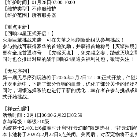
【维护时间】01月28日07:00-10:00
【维护类型】不停服维护
【维护范围】所有服务器
【重点更新】
【回响24星正式开启！】
灭境巨擎挑战来袭，可在失落之地刷新处组队参与挑战！
参与挑战可获得豪华的首通奖励，并获得首通称号【灭擘摧境
更有全服首通称号：【先驱灭境】，凭先驱之姿，踏破灭境之
同时也会推出对应的战争回响24星通关福利礼包，敬请关注！
【无尽序列】
新一期无尽序列玩法将于2026.年2月2日12：00正式开放
此次更新中，下调了部分怪物的血量，优化了部分关卡的怪物
同时，词缀选择系统也进行了新的优化，幸存者在参与挑战或
式开始挑战。
【祥云幻麟】
活动时间：2月1日06:00-2月22日05:59
参与等级：等级≥10级
系统将于2月01日6点准时开启“祥云幻麟”限定选召，“祥云幻麟
本卡池将于2026年2月22日6点关闭。关闭后，对应宠物将不