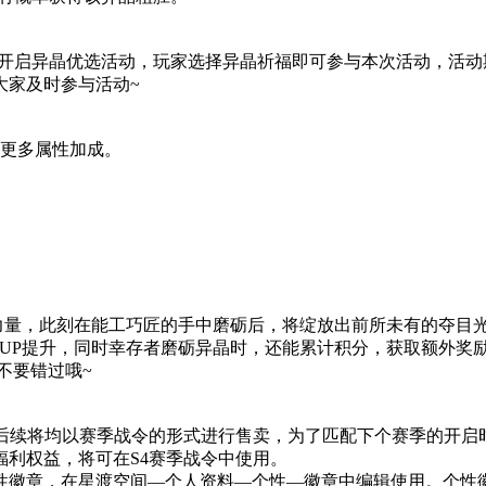
盟臻品补给开启异晶优选活动，玩家选择异晶祈福即可参与本次活动，
大家及时参与活动~
来更多属性加成。
量，此刻在能工巧匠的手中磨砺后，将绽放出前所未有的夺目光芒。
UP提升，同时幸存者磨砺异晶时，还能累计积分，获取额外奖
，不要错过哦~
续将均以赛季战令的形式进行售卖，为了匹配下个赛季的开启时间，
利权益，将可在S4赛季战令中使用。
性徽章，在星渡空间—个人资料—个性—徽章中编辑使用。个性