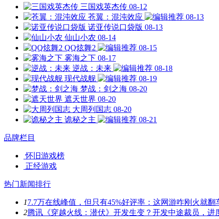
三国戏英杰传
08-12
苍翼：混沌效应
08-13
诺亚传说口袋版
08-13
仙山小农
08-14
QQ炫舞2
08-15
雾海之下
08-17
逆战：未来
08-18
现代战舰
08-19
梦战：剑之海
08-20
遮天世界
08-20
大周列国志
08-20
诡秘之主
08-21
品牌栏目
怀旧游戏榜
正经游戏
热门新闻排行
1
7.7万在线峰值，但只有45%好评率：这网游咋刚火就翻
2
腾讯《穿越火线：潜伏》开发生变？开发中途裁员，进