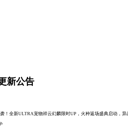
日更新公告
来袭！全新ULTRA宠物祥云幻麟限时UP，火种返场盛典启动，
护