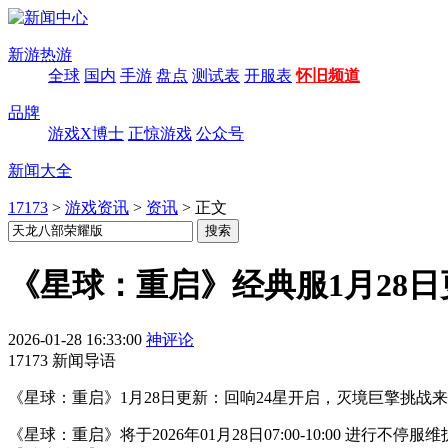
新游热游
全球
国内
手游
盘点
测试表
开服表
怀旧频道
品牌
游戏X博士
正惊游戏
公众号
新闻大全
17173
>
游戏资讯
>
资讯
>
正文
《星球：重启》经典服1月28
2026-01-28 16:33:00
神评论
17173 新闻导语
《星球：重启》1月28日更新：回响24星开启，灭境巨擎挑战
《星球：重启》将于2026年01月28日07:00-10:00 进行不停服维