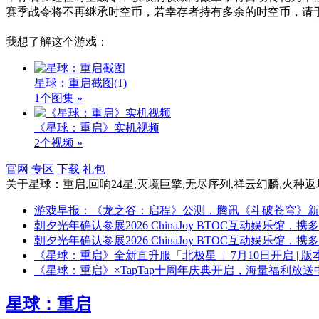
赛季战令将不再继承时空币，若幸存者持有多余的时空币，请
我想了解这个游戏：
星球：重启截图
(1)
1个图集 »
《星球：重启》实机视频
2个视频 »
官网
专区
下载
礼包
关于
星球：重启,回响24星,灭境巨擎,无尽序列,祥云幻麟,火种返
游戏早报：《龙之谷：启程》公测，腾讯《斗破苍穹》新
朝夕光年确认参展2026 ChinaJoy BTOC互动娱乐馆
朝夕光年确认参展2026 ChinaJoy BTOC互动娱乐馆
《星球：重启》全新直升服「北极星 」7月10日开启 | 
《星球：重启》×TapTap十周年庆典开启，海量福利放送
星球：重启