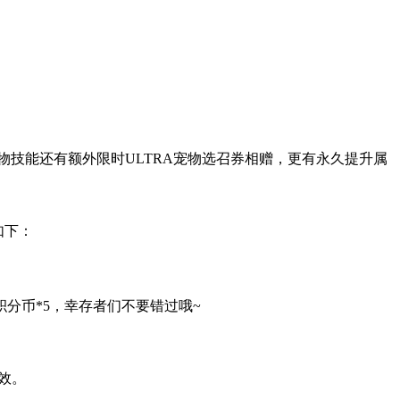
物技能还有额外限时ULTRA宠物选召券相赠，更有永久提升属
如下：
分币*5，幸存者们不要错过哦~
效。