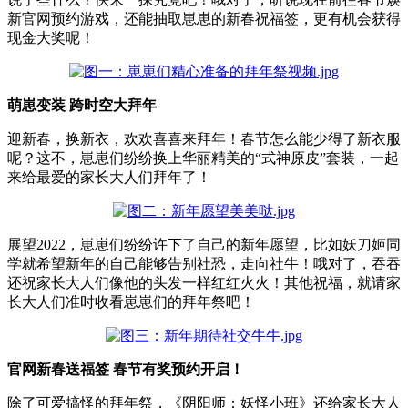
新官网预约游戏，还能抽取崽崽的新春祝福签，更有机会获得
现金大奖呢！
萌崽变装 跨时空大拜年
迎新春，换新衣，欢欢喜喜来拜年！春节怎么能少得了新衣服
呢？这不，崽崽们纷纷换上华丽精美的“式神原皮”套装，一起
来给最爱的家长大人们拜年了！
展望
2022
，崽崽们纷纷许下了自己的新年愿望，比如妖刀姬同
学就希望新年的自己能够告别社恐，走向社牛！哦对了，吞吞
还祝家长大人们像他的头发一样红红火火！其他祝福，就请家
长大人们准时收看崽崽们的拜年祭吧！
官网新春送福签 春节有奖预约开启！
除了可爱搞怪的拜年祭，《阴阳师：妖怪小班》还给家长大人