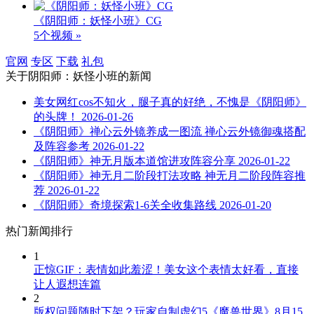
《阴阳师：妖怪小班》CG
5个视频 »
官网
专区
下载
礼包
关于
阴阳师：妖怪小班
的新闻
美女网红cos不知火，腿子真的好绝，不愧是《阴阳师》
的头牌！
2026-01-26
《阴阳师》禅心云外镜养成一图流 禅心云外镜御魂搭配
及阵容参考
2026-01-22
《阴阳师》神无月版本道馆进攻阵容分享
2026-01-22
《阴阳师》神无月二阶段打法攻略 神无月二阶段阵容推
荐
2026-01-22
《阴阳师》奇境探索1-6关全收集路线
2026-01-20
热门新闻排行
1
正惊GIF：表情如此羞涩！美女这个表情太好看，直接
让人遐想连篇
2
版权问题随时下架？玩家自制虚幻5《魔兽世界》8月15